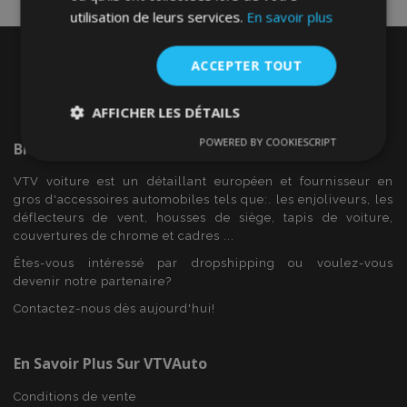
utilisation de leurs services.
En savoir plus
ACCEPTER TOUT
AFFICHER LES DÉTAILS
POWERED BY COOKIESCRIPT
Bienvenue Sur
VTVAuto
Strictement
Performance
Ciblage
nécessaires
VTV voiture est un détaillant européen et fournisseur en
gros d'accessoires automobiles tels que:. les enjoliveurs, les
déflecteurs de vent, housses de siège, tapis de voiture,
Fonctionnalité
couvertures de chrome et cadres ...
Êtes-vous intéressé par dropshipping ou voulez-vous
devenir notre partenaire?
Contactez-nous dès aujourd'hui!
En Savoir Plus Sur VTVAuto
Strictement nécessaires
Performance
Ciblage
Fonctionnalité
Conditions de vente