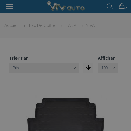
0
Accueil
Bac De Coffre
LADA
NIVA
Trier Par
Afficher