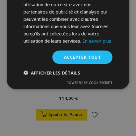
utilisation de notre site avec nos
partenaires de publicité et d'analyse qui
peuvent les combiner avec d'autres
informations que vous leur avez fournies
ou qu'ils ont collectées lors de votre
utilisation de leurs services.
En savoir plus
ACCEPTER TOUT
AFFICHER LES DÉTAILS
Copri sedili su misura Tailor Made 2+1 pre
POWERED BY COOKIESCRIPT
TOYOTA PROACE CITY VAN (2019→)
Strictement
Performance
Ciblage
nécessaires
114,00 €
Fonctionnalité
Ajouter Au Panier
Ajouter