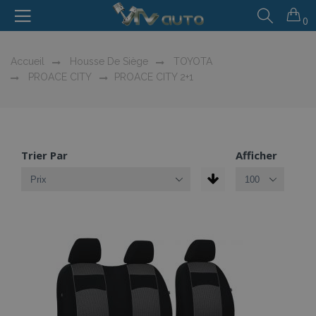
0
Accueil
Housse De Siège
TOYOTA
PROACE CITY
PROACE CITY 2+1
Trier Par
Afficher