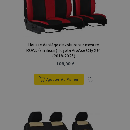
Housse de siège de voiture sur mesure
ROAD (similicuir) Toyota ProAce City 2+1
(2018-2025)
108,00 €
Ajouter Au Panier
Ajouter
à la
liste
d'achats