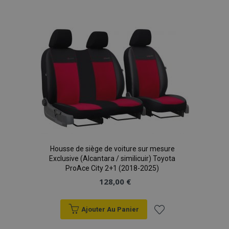
à la
liste
product_data_storage
1 
Adobe Inc.
d'achats
www.vtvauto.eu
Politique de
confidentialité de Google
PHPSESSID
PHP.net
min
.vtvauto.eu
sec
Housse de siège de voiture sur mesure
Exclusive (Alcantara / similicuir) Toyota
ProAce City 2+1 (2018-2025)
128,00 €
Ajouter Au Panier
Ajouter