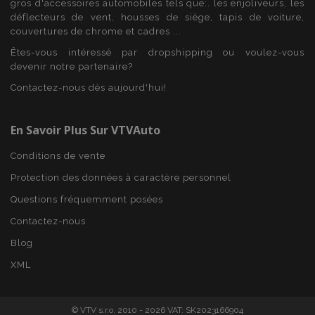
gros d'accessoires automobiles tels que:. les enjoliveurs, les
déflecteurs de vent, housses de siège, tapis de voiture,
couvertures de chrome et cadres ...
Êtes-vous intéressé par dropshipping ou voulez-vous
devenir notre partenaire?
recently_viewed_product
1 
Contactez-nous dès aujourd'hui!
Adobe Inc.
www.vtvauto.eu
En Savoir Plus Sur VTVAuto
Conditions de vente
recently_viewed_product_previous
1 
Adobe Inc.
www.vtvauto.eu
Protection des données à caractère personnel
Questions fréquemment posées
Contactez-nous
Blog
recently_compared_product
1 
Adobe Inc.
XML
www.vtvauto.eu
© VTV s.r.o. 2010 - 2026 VAT: SK2023166904