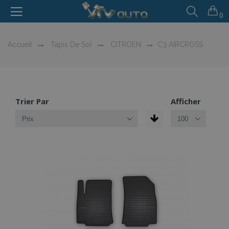
0
Accueil
Tapis De Sol
CITROEN
C3 AIRCROSS
Trier Par
Afficher