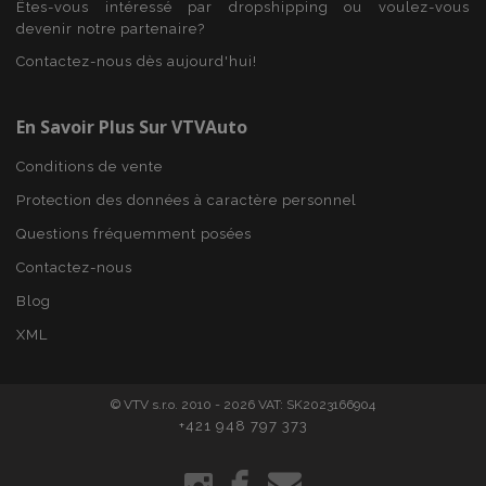
Domaine
Êtes-vous intéressé par dropshipping ou voulez-vous
devenir notre partenaire?
mage-cache-sessid
1 
Adobe Inc.
www.vtvauto.eu
Contactez-nous dès aujourd'hui!
En Savoir Plus Sur VTVAuto
Conditions de vente
Protection des données à caractère personnel
Questions fréquemment posées
Contactez-nous
Blog
product_data_storage
1 
Adobe Inc.
www.vtvauto.eu
XML
Politique de
confidentialité de Google
© VTV s.r.o. 2010 - 2026 VAT: SK2023166904
+421 948 797 373
PHPSESSID
PHP.net
min
.vtvauto.eu