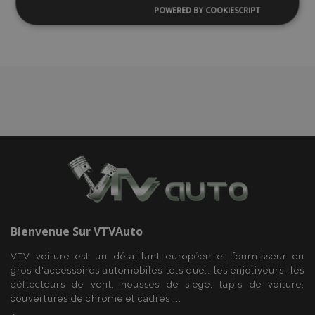
liste
POWERED BY COOKIESCRIPT
Strictement
Performance
Ciblage
nécessaires
d'achats
Fonctionnalité
Strictement nécessaires
Performance
Ciblage
Fonctionnalité
Les cookies strictement nécessaires habilitent des
Bienvenue Sur
VTVAuto
fonctionnalités de base du site Web telles que la
connexion des utilisateurs et la gestion des
VTV voiture est un détaillant européen et fournisseur en
comptes. Le site Web ne peut pas être utilisé
gros d'accessoires automobiles tels que:. les enjoliveurs, les
correctement sans les cookies strictement
nécessaires.
déflecteurs de vent, housses de siège, tapis de voiture,
couvertures de chrome et cadres ...
Fournisseur
/
Nom
Expi