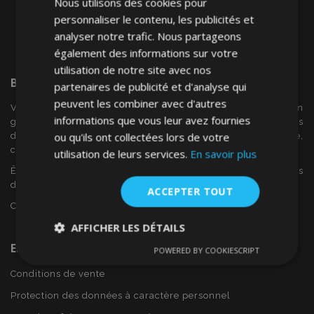
Nous utilisons des cookies pour
personnaliser le contenu, les publicités et
analyser notre trafic. Nous partageons
également des informations sur votre
utilisation de notre site avec nos
Bienvenue Sur
VTVAuto
partenaires de publicité et d'analyse qui
peuvent les combiner avec d'autres
VTV voiture est un détaillant européen et fournisseur en
informations que vous leur avez fournies
gros d'accessoires automobiles tels que:. les enjoliveurs, les
ou qu'ils ont collectées lors de votre
déflecteurs de vent, housses de siège, tapis de voiture,
couvertures de chrome et cadres ...
utilisation de leurs services.
En savoir plus
Êtes-vous intéressé par dropshipping ou voulez-vous
devenir notre partenaire?
ACCEPTER TOUT
Contactez-nous dès aujourd'hui!
AFFICHER LES DÉTAILS
En Savoir Plus Sur VTVAuto
POWERED BY COOKIESCRIPT
Strictement
Performance
Ciblage
nécessaires
Conditions de vente
Protection des données à caractère personnel