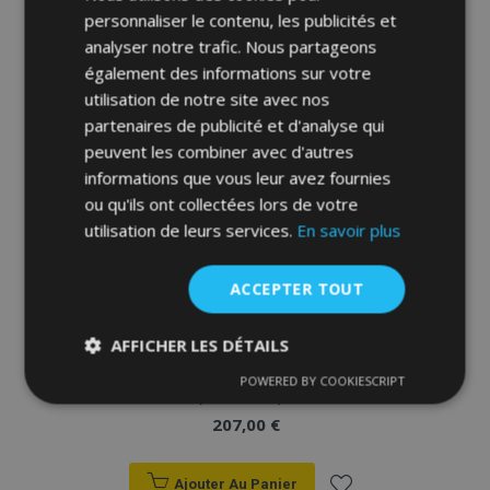
Ajouter
personnaliser le contenu, les publicités et
analyser notre trafic. Nous partageons
à la
également des informations sur votre
utilisation de notre site avec nos
liste
partenaires de publicité et d'analyse qui
d'achats
peuvent les combiner avec d'autres
informations que vous leur avez fournies
ou qu'ils ont collectées lors de votre
utilisation de leurs services.
En savoir plus
ACCEPTER TOUT
AFFICHER LES DÉTAILS
Housse de siège de voiture sur mesure
Elegance CITROEN BERLINGO XTR II 7p.
POWERED BY COOKIESCRIPT
Strictement
Performance
Ciblage
(2008-2018)
nécessaires
207,00 €
Ajouter Au Panier