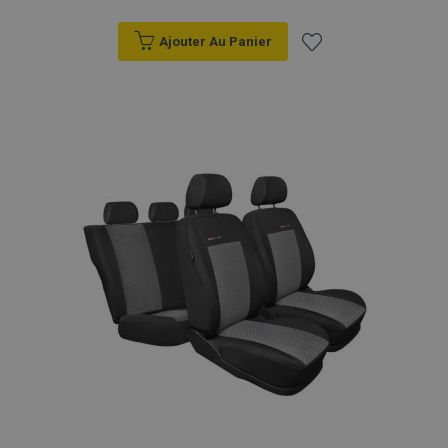
Ajouter Au Panier
Ajouter
à la
liste
d'achats