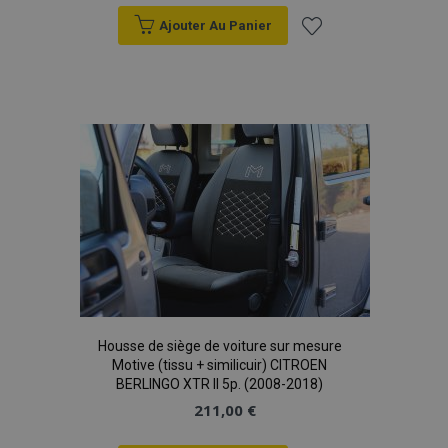
Ajouter Au Panier
Ajouter
à la
liste
d'achats
mage-translation-file-version
Ses
Adobe Inc.
www.vtvauto.eu
Housse de siège de voiture sur mesure
Motive (tissu + similicuir) CITROEN
BERLINGO XTR II 5p. (2008-2018)
211,00 €