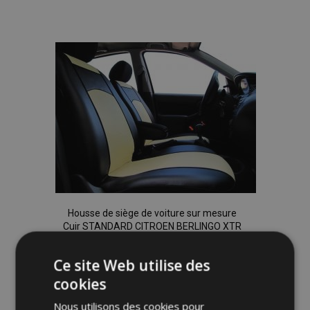
Ajouter
à la
liste
d'achats
Housse de siège de voiture sur mesure
Cuir STANDARD CITROEN BERLINGO XTR
II 5p. (2008-2018)
191,00 €
Ce site Web utilise des
cookies
Ajouter Au Panier
Nous utilisons des cookies pour