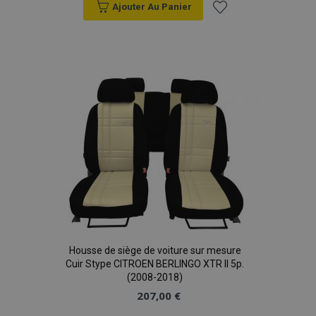
Ajouter Au Panier
Ajouter
à la
liste
d'achats
product_data_storage
1 
Adobe Inc.
www.vtvauto.eu
Politique de
confidentialité de Google
PHPSESSID
PHP.net
min
.vtvauto.eu
sec
Housse de siège de voiture sur mesure
Cuir Stype CITROEN BERLINGO XTR II 5p.
(2008-2018)
207,00 €