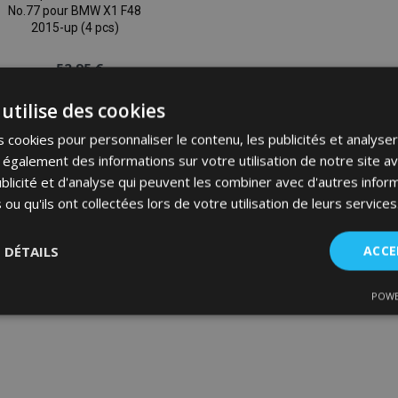
No.77 pour BMW X1 F48
2015-up (4 pcs)
52,95 €
utilise des cookies
Ajouter Au Panier
 cookies pour personnaliser le contenu, les publicités et analyser 
Ajouter
galement des informations sur votre utilisation de notre site a
blicité et d'analyse qui peuvent les combiner avec d'autres info
à la
 ou qu'ils ont collectées lors de votre utilisation de leurs services
liste
S DÉTAILS
ACCE
d'achats
POWE
nt
Performance
Ciblage
Fo
es