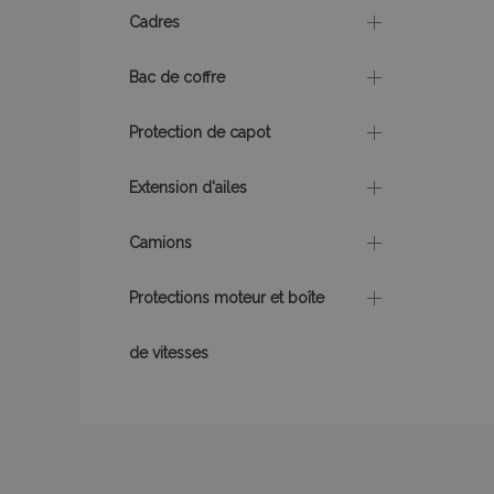
Cadres
Bac de coffre
X-Magento-Vary
Protection de capot
Extension d'ailes
mage-messages
Camions
Protections moteur et boîte
de vitesses
Nom
Nom
Four
Nom
Dom
_ga
form_key
_gcl_au
Goo
.vtv
mage-translation-
storage
test_cookie
Goo