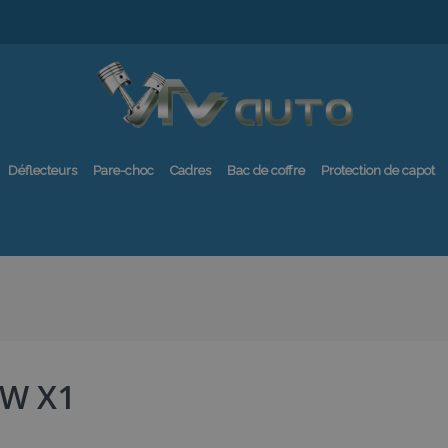
Déflecteurs
Pare-choc
Cadres
Bac de coffre
Protection de capot
W X1