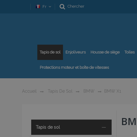
Chercher
Fr
Tapis de sol
Enjoliveurs
Housse de siège
Toiles
Protections moteur et boîte de vitesses
Accueil
Tapis De Sol
BMW
BMW X1
BM
Tapis de sol