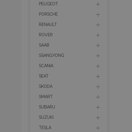
PEUGEOT
PORSCHE
RENAULT
Les cookies strictem
utilisateurs et la g
ROVER
nécessaires.
SAAB
Nom
SSANGYONG
mage-cache-sessi
SCANIA
SEAT
product_data_sto
SKODA
SMART
PHPSESSID
SUBARU
SUZUKI
TESLA