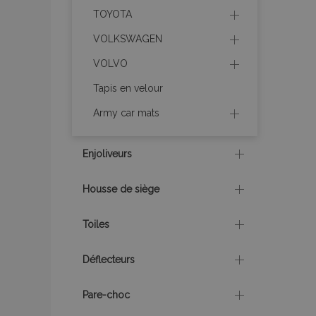
TOYOTA
mage-translation-f
VOLKSWAGEN
VOLVO
section_data_ids
Tapis en velour
Army car mats
recently_viewed_p
recently_viewed_p
Enjoliveurs
Housse de siège
recently_compare
recently_compare
Toiles
Déflecteurs
mage-cache-stor
Pare-choc
CookieScriptConse