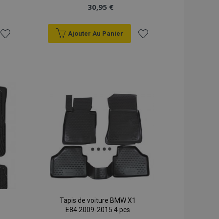
30,95 €
Ajouter Au Panier
Ajouter
Ajouter
à la
à la
liste
liste
d'achats
d'achats
Tapis de voiture BMW X1
E84 2009-2015 4 pcs