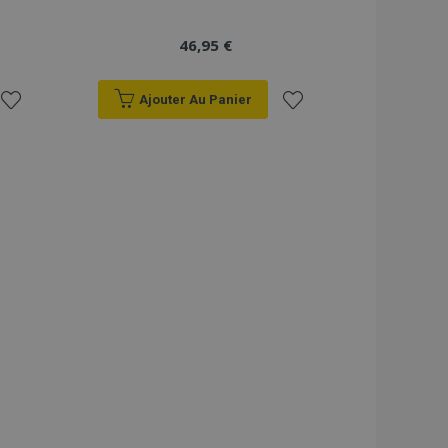
46,95 €
Ajouter Au Panier
Ajouter
Ajouter
à la
à la
liste
liste
d'achats
d'achats