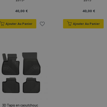
2015-
2015
40,00 €
40,00 €
Ajouter Au Panier
Ajouter Au Panier
Ajouter
à la
liste
d'achats
3D Tapis en caoutchouc