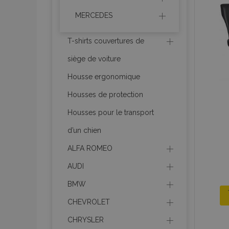
MERCEDES
product_data_sto
T-shirts couvertures de
siège de voiture
PHPSESSID
Housse ergonomique
Housses de protection
Housses pour le transport
d’un chien
mage-translation-f
ALFA ROMEO
AUDI
section_data_ids
BMW
CHEVROLET
recently_viewed_p
CHRYSLER