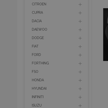
recently_viewed_p
CITROEN
CUPRA
recently_compare
DACIA
recently_compare
DAEWOO
DODGE
mage-cache-stor
FIAT
CookieScriptConse
FORD
FORTHING
FSO
X-Magento-Vary
HONDA
HYUNDAI
INFINITI
mage-messages
ISUZU