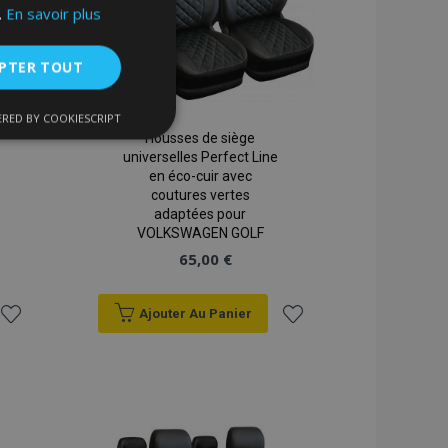
.
En savoir plus
PTER TOUT
RED BY COOKIESCRIPT
nctionnalité
Housses de siège
universelles Perfect Line
en éco-cuir avec
coutures vertes
adaptées pour
VOLKSWAGEN GOLF
65,00 €
Ajouter Au Panier
nnexion des
s strictement
Ajouter
Ajouter
à la
à la
liste
liste
enche le nettoyage
 Lorsque le cookie