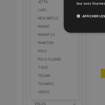
JETTA
leur avez fournies
LUPO
AFFICHER LE
NEW BEETLE
PASSAT
Stricteme
nécessair
PASSAT CC
PHAETON
POLO
POLO-CLASSIC
T-ROC
Les cookies strictem
TIGUAN
utilisateurs et la g
nécessaires.
TOUAREG
Nom
VENTO
mage-cache-sessi
VOLVO