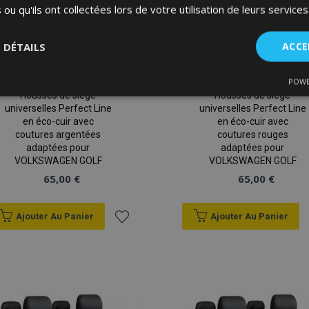
 ou qu'ils ont collectées lors de votre utilisation de leurs services
S DÉTAILS
ACCE
POWE
nt
Performance
Ciblage
Fo
Housses de siège
Housses de siège
es
universelles Perfect Line
universelles Perfect Line
en éco-cuir avec
en éco-cuir avec
coutures argentées
coutures rouges
adaptées pour
adaptées pour
VOLKSWAGEN GOLF
VOLKSWAGEN GOLF
65,00 €
65,00 €
Strictement nécessaires
Performance
Ciblage
Fonctionnalité
Ajouter Au Panier
Ajouter Au Panier
ent nécessaires habilitent des fonctionnalités de base du site Web telles que la co
estion des comptes. Le site Web ne peut pas être utilisé correctement sans les cookie
Ajouter
Fournisseur
/
à la
Expiration
Description
Domaine
liste
d
1 jour
La valeur de ce cookie décl
Adobe Inc.
du stockage du cache local.
www.vtvauto.eu