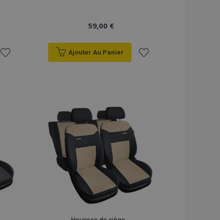
59,00 €
Ajouter Au Panier
Ajouter
Ajouter
à la
à la
liste
liste
d'achats
d'achats