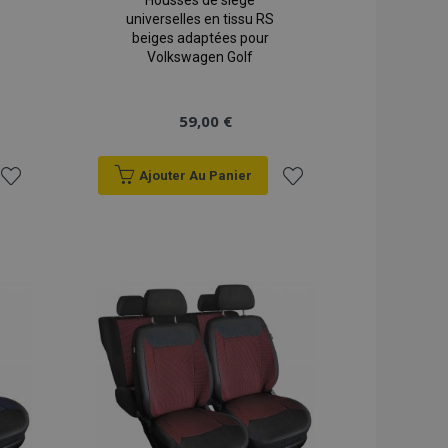
Housses de siège
universelles en tissu RS
beiges adaptées pour
Volkswagen Golf
59,00 €
Ajouter Au Panier
Ajouter
Ajouter
à la
à la
liste
liste
d'achats
d'achats