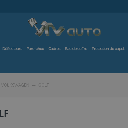
Déflecteurs
Pare-choc
Cadres
Bac de coffre
Protection de capot
VOLKSWAGEN
GOLF
LF