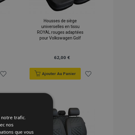
Housses de siège
universelles en tissu
ROYAL rouges adaptées
pour Volkswagen Golf
62,00 €
Ajouter Au Panier
Ajouter
Ajouter
à la
à la
liste
liste
notre trafic.
d'achats
d'achats
vec nos
rmations que vous