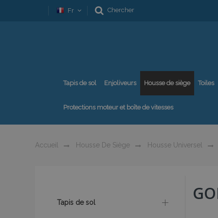
Chercher
Fr
Tapis de sol
Enjoliveurs
Housse de siège
Toiles
Protections moteur et boîte de vitesses
Accueil
Housse De Siège
Housse Universel
GO
Tapis de sol