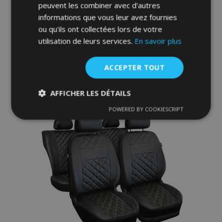
Line en éco-cuir avec coutures bleues
peuvent les combiner avec d'autres
adaptées pour CHEVROLET KALOS
informations que vous leur avez fournies
ou qu'ils ont collectées lors de votre
65,00 €
utilisation de leurs services.
En savoir plus
Ajouter Au Panier
ACCEPTER TOUT
Ajouter
AFFICHER LES DÉTAILS
à la
POWERED BY COOKIESCRIPT
Strictement
Performance
Ciblage
liste
nécessaires
d'achats
Fonctionnalité