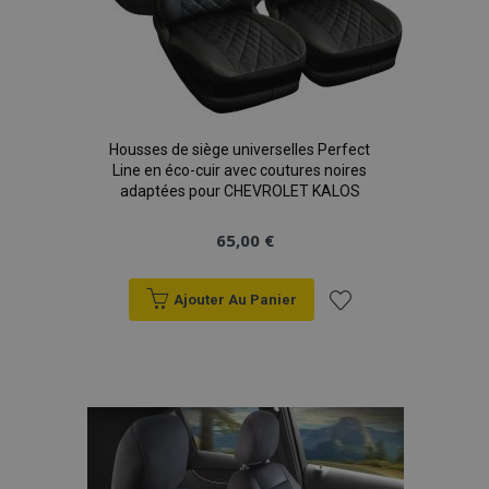
product_data_storage
1 
Adobe Inc.
www.vtvauto.eu
Politique de
confidentialité de Google
Housses de siège universelles Perfect
Line en éco-cuir avec coutures noires
adaptées pour CHEVROLET KALOS
PHPSESSID
PHP.net
min
.vtvauto.eu
65,00 €
sec
Ajouter Au Panier
Ajouter
à la
liste
d'achats