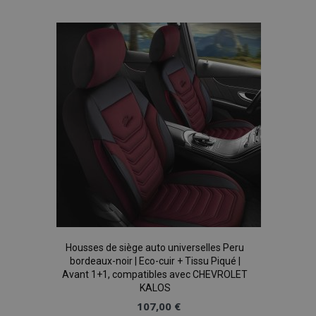
à la
liste
recently_viewed_product
1 
Adobe Inc.
d'achats
www.vtvauto.eu
recently_viewed_product_previous
1 
Adobe Inc.
www.vtvauto.eu
recently_compared_product
1 
Adobe Inc.
www.vtvauto.eu
Housses de siège auto universelles Peru
bordeaux-noir | Eco-cuir + Tissu Piqué |
Avant 1+1, compatibles avec CHEVROLET
KALOS
recently_compared_product_previous
1 
Adobe Inc.
www.vtvauto.eu
107,00 €