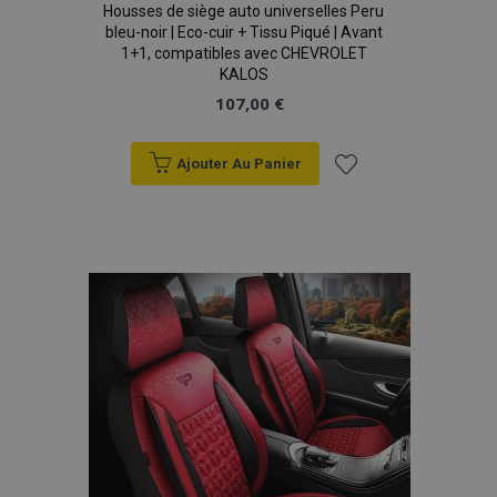
Housses de siège auto universelles Peru
bleu-noir | Eco-cuir + Tissu Piqué | Avant
X-Magento-Vary
Adobe Inc.
1+1, compatibles avec CHEVROLET
min
www.vtvauto.eu
KALOS
sec
107,00 €
Ajouter Au Panier
Ajouter
à la
liste
d'achats
mage-messages
1 
Adobe Inc.
www.vtvauto.eu