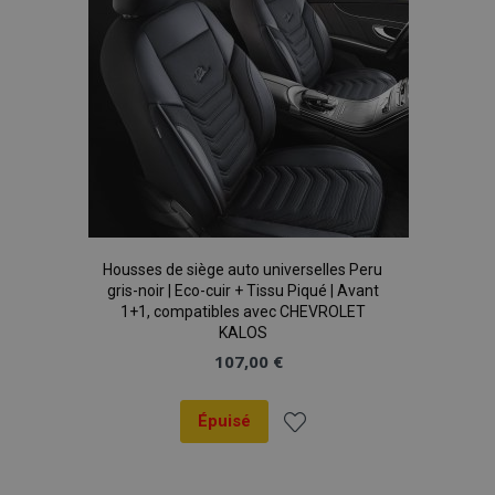
mage-translation-file-version
Ses
Adobe Inc.
www.vtvauto.eu
Housses de siège auto universelles Peru
gris-noir | Eco-cuir + Tissu Piqué | Avant
1+1, compatibles avec CHEVROLET
KALOS
107,00 €
section_data_ids
1 
Adobe Inc.
www.vtvauto.eu
Épuisé
Ajouter