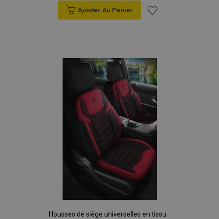
données sur les
Ajouter Au Panier
sites à fort
trafic.
Ajouter
à la
liste
d'achats
Housses de siège universelles en tissu