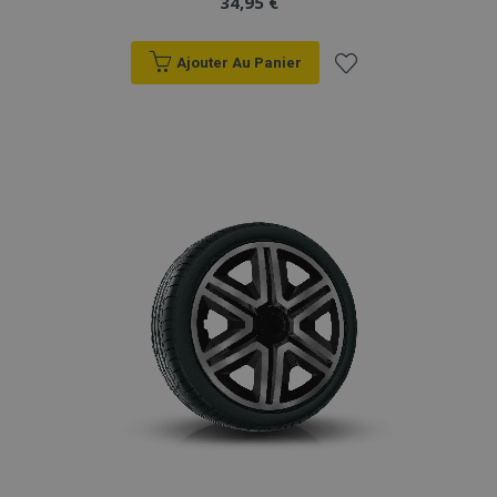
34,95 €
X-Magento-Vary
Adobe Inc.
min
www.vtvauto.eu
Ajouter Au Panier
sec
Ajouter
à la
liste
d'achats
mage-messages
1 
Adobe Inc.
www.vtvauto.eu