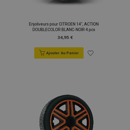
dont
le
plus
l'utilisateur
chargement
couramment
final utilise le
des pages.
utilisé de
site Web et
Google. Ce
sur toute
mage-
Session
Ce cookie
Adobe Inc.
cookie est
publicité que
translation-
est utilisé
www.vtvauto.eu
utilisé pour
Enjoliveurs pour CITROEN 14", ACTION
l'utilisateur
storage
pour
distinguer les
final a pu voir
DOUBLECOLOR BLANC-NOIR 4 pcs
faciliter la
utilisateurs
avant de
mise en
uniques en
34,95 €
visiter ledit
cache du
attribuant un
site Web.
contenu sur
numéro généré
le
aléatoirement
test_cookie
14
Ce cookie est
Google LLC
navigateur
comme
Ajouter Au Panier
minutes
défini par
.doubleclick.net
afin
identifiant
53
DoubleClick
d'accélérer
client. Il est
secondes
(qui
Ajouter
le
inclus dans
appartient à
chargement
chaque
Google) pour
des pages.
demande de
déterminer
à la
page d'un site
si le
mage-
1 jour
et utilisé pour
Ce cookie
Adobe Inc.
navigateur
cache-
calculer les
est utilisé
www.vtvauto.eu
liste
du visiteur
storage-
données de
pour
du site Web
section-
visiteur, de
faciliter la
prend en
invalidation
session et de
mise en
d'achats
charge les
campagne pour
cache du
cookies.
les rapports
contenu sur
d'analyse du
le
_fbp
2 mois 4
Utilisé par
Meta Platform
site.
navigateur
semaines
Facebook
Inc.
afin
pour fournir
.vtvauto.eu
d'accélérer
_gid
1 jour
Ce cookie est
Google LLC
une série de
le
défini par
.vtvauto.eu
produits
chargement
Google