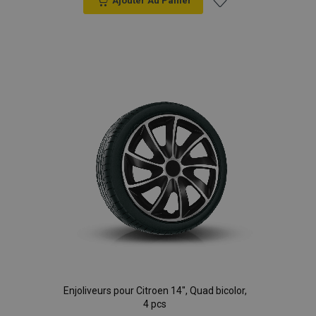
Ajouter Au Panier
Ajouter
à la
liste
d'achats
Enjoliveurs pour Citroen 14", Quad bicolor,
4 pcs