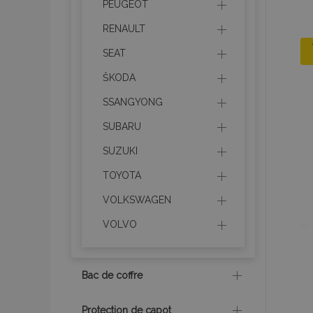
PEUGEOT
Les cookies strictem
RENAULT
utilisateurs et la g
nécessaires.
SEAT
Nom
ŠKODA
mage-cache-sessi
SSANGYONG
SUBARU
SUZUKI
product_data_sto
TOYOTA
PHPSESSID
VOLKSWAGEN
VOLVO
Bac de coffre
mage-translation-f
Protection de capot