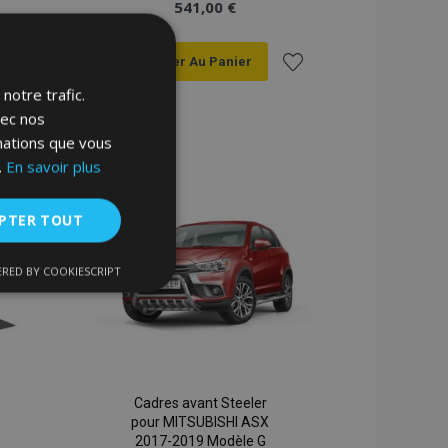
541,00 €
Ajouter Au Panier
notre trafic.
Ajouter
Ajouter
vec nos
à la
à la
rmations que vous
.
En savoir plus
liste
liste
d'achats
d'achats
PTER TOUT
RED BY COOKIESCRIPT
nctionnalité
Cadres avant Steeler
pour MITSUBISHI ASX
2017-2019 Modèle G