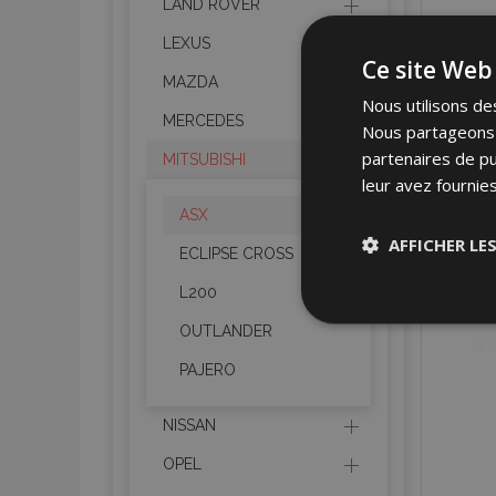
LAND ROVER
LEXUS
Ce site Web 
MAZDA
Nous utilisons des
MERCEDES
Nous partageons é
partenaires de pu
MITSUBISHI
leur avez fournies
ASX
AFFICHER LE
ECLIPSE CROSS
L200
Stricteme
nécessair
OUTLANDER
PAJERO
NISSAN
OPEL