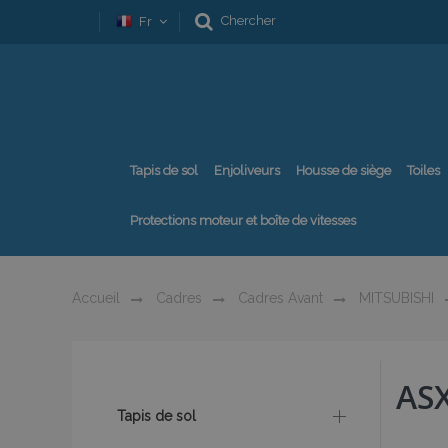
Chercher
Fr
Tapis de sol
Enjoliveurs
Housse de siège
Toiles
Protections moteur et boîte de vitesses
Accueil
Cadres
Cadres Avant
MITSUBISHI
AS
Tapis de sol