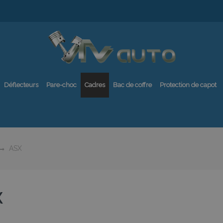
Déflecteurs
Pare-choc
Cadres
Bac de coffre
Protection de capot
ASX
X