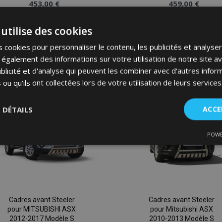
453,00 €
459,00 €
utilise des cookies
Ajouter Au Panier
Ajouter Au Panier
 cookies pour personnaliser le contenu, les publicités et analyser 
Ajouter
galement des informations sur votre utilisation de notre site a
à la
blicité et d'analyse qui peuvent les combiner avec d'autres info
 ou qu'ils ont collectées lors de votre utilisation de leurs services
liste
d'achats
S DÉTAILS
ACCE
POWE
nt
Performance
Ciblage
Fo
es
Cadres avant Steeler
Cadres avant Steeler
pour MITSUBISHI ASX
pour Mitsubishi ASX
Strictement nécessaires
Performance
Ciblage
Fonctionnalité
2012-2017 Modèle S
2010-2013 Modèle S