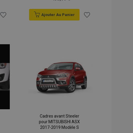
Ajouter Au Panier
Ajouter
Ajouter
à la
à la
liste
liste
d'achats
d'achats
Cadres avant Steeler
pour MITSUBISHI ASX
2017-2019 Modèle S