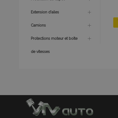
section_data_ids
Extension d'ailes
Camions
recently_viewed_p
Protections moteur et boîte
recently_viewed_p
de vitesses
recently_compare
recently_compare
mage-cache-stor
CookieScriptConse