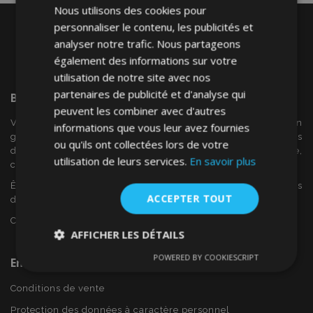
Nous utilisons des cookies pour
personnaliser le contenu, les publicités et
analyser notre trafic. Nous partageons
également des informations sur votre
utilisation de notre site avec nos
partenaires de publicité et d'analyse qui
Bienvenue Sur
VTVAuto
peuvent les combiner avec d'autres
VTV voiture est un détaillant européen et fournisseur en
informations que vous leur avez fournies
gros d'accessoires automobiles tels que:. les enjoliveurs, les
ou qu'ils ont collectées lors de votre
déflecteurs de vent, housses de siège, tapis de voiture,
utilisation de leurs services.
En savoir plus
couvertures de chrome et cadres ...
Êtes-vous intéressé par dropshipping ou voulez-vous
ACCEPTER TOUT
devenir notre partenaire?
Contactez-nous dès aujourd'hui!
AFFICHER LES DÉTAILS
POWERED BY COOKIESCRIPT
En Savoir Plus Sur VTVAuto
Strictement
Performance
Ciblage
nécessaires
Conditions de vente
Protection des données à caractère personnel