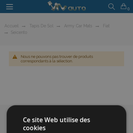
0
Accueil
Tapis De Sol
Army Car Mats
Fiat
Seicento
Nous ne pouvons pas trouver de produits
correspondants à la sélection.
Ce site Web utilise des
cookies