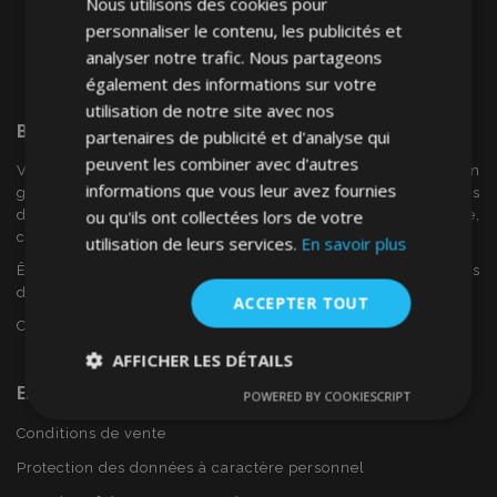
Nous utilisons des cookies pour
personnaliser le contenu, les publicités et
analyser notre trafic. Nous partageons
également des informations sur votre
utilisation de notre site avec nos
Bienvenue Sur
VTVAuto
partenaires de publicité et d'analyse qui
peuvent les combiner avec d'autres
VTV voiture est un détaillant européen et fournisseur en
informations que vous leur avez fournies
gros d'accessoires automobiles tels que:. les enjoliveurs, les
ou qu'ils ont collectées lors de votre
déflecteurs de vent, housses de siège, tapis de voiture,
couvertures de chrome et cadres ...
utilisation de leurs services.
En savoir plus
Êtes-vous intéressé par dropshipping ou voulez-vous
devenir notre partenaire?
ACCEPTER TOUT
Contactez-nous dès aujourd'hui!
AFFICHER LES DÉTAILS
En Savoir Plus Sur VTVAuto
POWERED BY COOKIESCRIPT
Strictement
Performance
Ciblage
nécessaires
Conditions de vente
Protection des données à caractère personnel