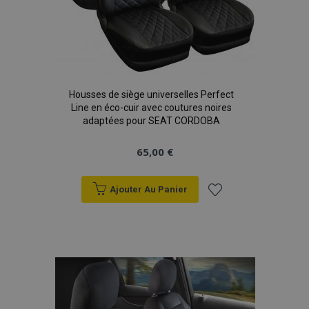
product_data_storage
1 
Adobe Inc.
www.vtvauto.eu
Politique de
confidentialité de Google
Housses de siège universelles Perfect
Line en éco-cuir avec coutures noires
adaptées pour SEAT CORDOBA
PHPSESSID
PHP.net
min
.vtvauto.eu
65,00 €
sec
Ajouter Au Panier
Ajouter
à la
liste
d'achats