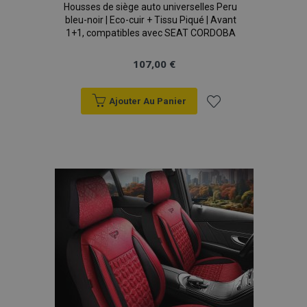
Housses de siège auto universelles Peru
bleu-noir | Eco-cuir + Tissu Piqué | Avant
X-Magento-Vary
Adobe Inc.
1+1, compatibles avec SEAT CORDOBA
min
www.vtvauto.eu
sec
107,00 €
Ajouter Au Panier
Ajouter
à la
liste
d'achats
mage-messages
1 
Adobe Inc.
www.vtvauto.eu