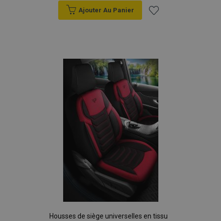
données sur les
Ajouter Au Panier
sites à fort
trafic.
Ajouter
à la
liste
d'achats
Housses de siège universelles en tissu