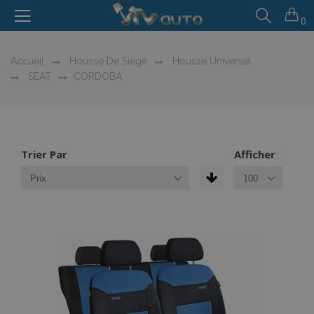
0
Accueil
Housse De Siège
Housse Universel
SEAT
CORDOBA
Trier Par
Afficher