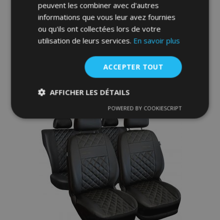
Line en éco-cuir avec coutures bleues
peuvent les combiner avec d'autres
adaptées pour SEAT CORDOBA
informations que vous leur avez fournies
ou qu'ils ont collectées lors de votre
65,00 €
utilisation de leurs services.
En savoir plus
Ajouter Au Panier
ACCEPTER TOUT
Ajouter
AFFICHER LES DÉTAILS
à la
POWERED BY COOKIESCRIPT
Strictement
Performance
Ciblage
liste
nécessaires
d'achats
Fonctionnalité