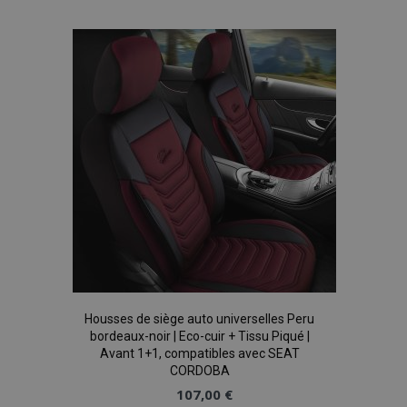
à la
liste
recently_viewed_product
1 
Adobe Inc.
d'achats
www.vtvauto.eu
recently_viewed_product_previous
1 
Adobe Inc.
www.vtvauto.eu
recently_compared_product
1 
Adobe Inc.
www.vtvauto.eu
Housses de siège auto universelles Peru
bordeaux-noir | Eco-cuir + Tissu Piqué |
Avant 1+1, compatibles avec SEAT
CORDOBA
recently_compared_product_previous
1 
Adobe Inc.
www.vtvauto.eu
107,00 €