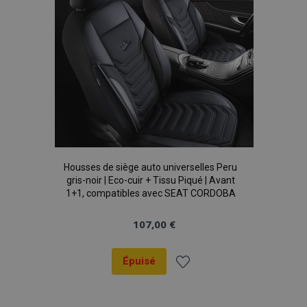
mage-translation-file-version
Ses
Adobe Inc.
www.vtvauto.eu
Housses de siège auto universelles Peru
gris-noir | Eco-cuir + Tissu Piqué | Avant
1+1, compatibles avec SEAT CORDOBA
107,00 €
section_data_ids
1 
Adobe Inc.
www.vtvauto.eu
Épuisé
Ajouter