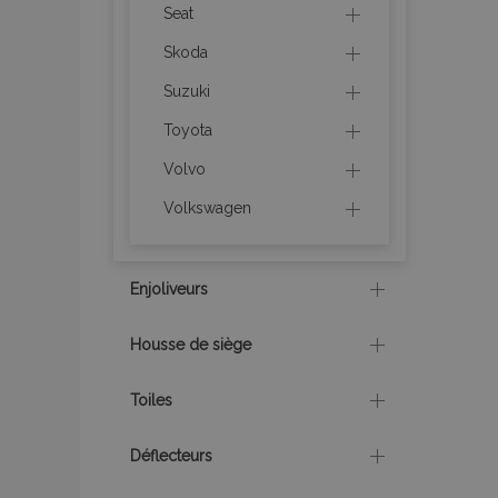
recently_viewed_p
Seat
Skoda
recently_compare
Suzuki
recently_compare
Toyota
Volvo
mage-cache-stor
Volkswagen
CookieScriptConse
Enjoliveurs
Housse de siège
X-Magento-Vary
Toiles
Déflecteurs
mage-messages