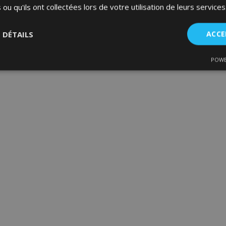
 ou qu'ils ont collectées lors de votre utilisation de leurs services
S DÉTAILS
ACCE
POWE
nt
Performance
Ciblage
Fo
es
Strictement nécessaires
Performance
Ciblage
Fonctionnalité
ent nécessaires habilitent des fonctionnalités de base du site Web telles que la co
estion des comptes. Le site Web ne peut pas être utilisé correctement sans les cookie
Fournisseur
/
Expiration
Description
Domaine
d
1 jour
La valeur de ce cookie décl
Adobe Inc.
du stockage du cache local.
www.vtvauto.eu