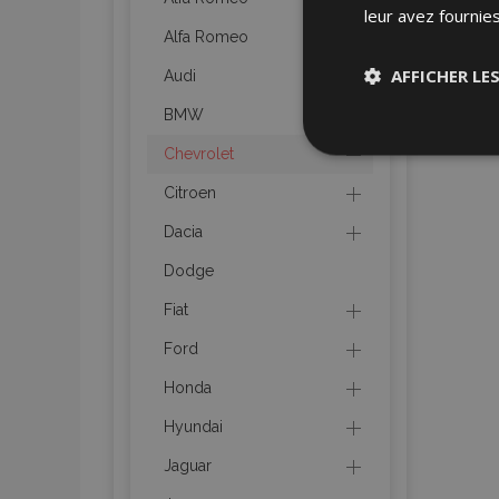
leur avez fournies
Alfa Romeo
AFFICHER LE
Audi
BMW
Stricteme
Chevrolet
nécessair
Citroen
Dacia
Dodge
Fiat
Ford
Les cookies strictem
utilisateurs et la g
Honda
nécessaires.
Hyundai
Nom
Jaguar
mage-cache-sessi