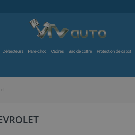
Déflecteurs
Pare-choc
Cadres
Bac de coffre
Protection de capot
let
EVROLET