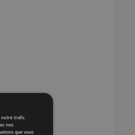
notre trafic.
vec nos
rmations que vous