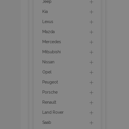
Jeep
Kia
product_data_sto
Lexus
Mazda
PHPSESSID
Mercedes
Mitsubishi
Nissan
Opel
mage-translation-f
Peugeot
Porsche
section_data_ids
Renault
Land Rover
recently_viewed_p
Saab