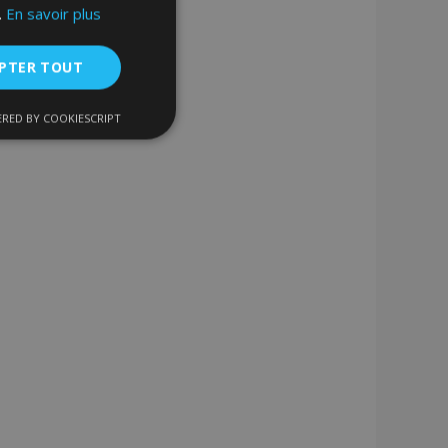
.
En savoir plus
PTER TOUT
RED BY COOKIESCRIPT
nctionnalité
nnexion des
s strictement
enche le nettoyage
 Lorsque le cookie