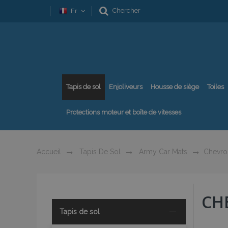
Chercher
Fr
Tapis de sol
Enjoliveurs
Housse de siège
Toiles
Protections moteur et boîte de vitesses
Accueil
Tapis De Sol
Army Car Mats
Chevro
CH
Tapis de sol