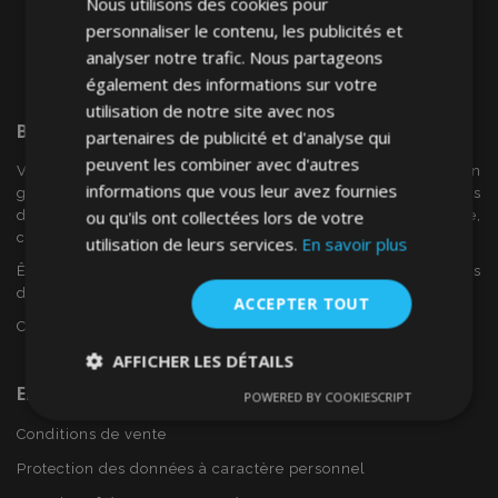
Nous utilisons des cookies pour
personnaliser le contenu, les publicités et
analyser notre trafic. Nous partageons
également des informations sur votre
utilisation de notre site avec nos
Bienvenue Sur
VTVAuto
partenaires de publicité et d'analyse qui
peuvent les combiner avec d'autres
VTV voiture est un détaillant européen et fournisseur en
informations que vous leur avez fournies
gros d'accessoires automobiles tels que:. les enjoliveurs, les
ou qu'ils ont collectées lors de votre
déflecteurs de vent, housses de siège, tapis de voiture,
couvertures de chrome et cadres ...
utilisation de leurs services.
En savoir plus
Êtes-vous intéressé par dropshipping ou voulez-vous
devenir notre partenaire?
ACCEPTER TOUT
Contactez-nous dès aujourd'hui!
AFFICHER LES DÉTAILS
En Savoir Plus Sur VTVAuto
POWERED BY COOKIESCRIPT
Strictement
Performance
Ciblage
nécessaires
Conditions de vente
Protection des données à caractère personnel