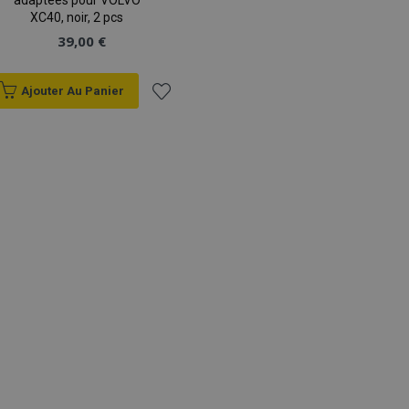
adaptées pour VOLVO
XC40, noir, 2 pcs
39,00 €
Ajouter Au Panier
Ajouter
à la
liste
d'achats