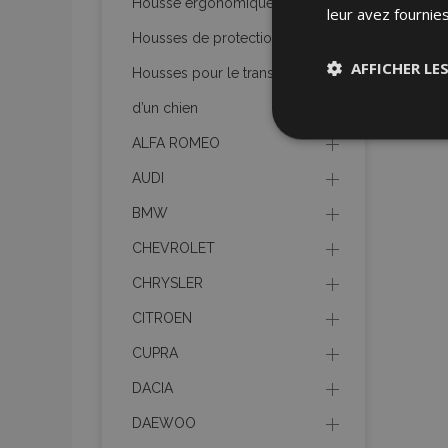
Housse ergonomique
leur avez fournies
Housses de protection
AFFICHER LE
Housses pour le transport
d’un chien
Stricteme
nécessair
ALFA ROMEO
AUDI
BMW
CHEVROLET
CHRYSLER
CITROEN
Les cookies strictem
utilisateurs et la g
CUPRA
nécessaires.
DACIA
Nom
DAEWOO
mage-cache-sessi