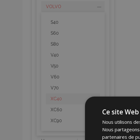
VOLVO
S40
S60
S80
V40
V50
V60
V70
XC40
XC60
Ce site Web 
XC90
Nous utilisons des
Nous partageons é
partenaires de pu