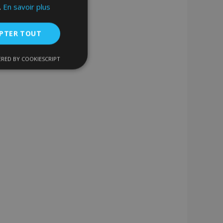
.
En savoir plus
PTER TOUT
RED BY COOKIESCRIPT
nctionnalité
nnexion des
s strictement
enche le nettoyage
 Lorsque le cookie