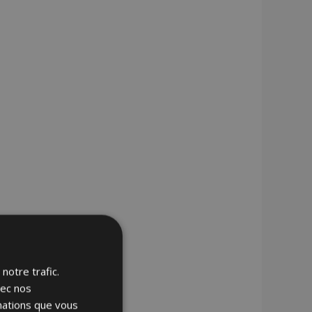
notre trafic.
vec nos
rmations que vous