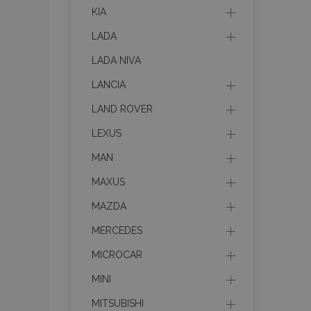
recently_viewed_p
KIA
LADA
recently_compare
LADA NIVA
recently_compare
LANCIA
LAND ROVER
mage-cache-stor
LEXUS
CookieScriptConse
MAN
MAXUS
MAZDA
X-Magento-Vary
MERCEDES
MICROCAR
MINI
mage-messages
MITSUBISHI