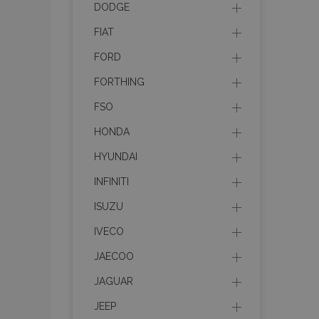
DODGE
FIAT
product_data_sto
FORD
FORTHING
PHPSESSID
FSO
HONDA
HYUNDAI
INFINITI
mage-translation-f
ISUZU
IVECO
section_data_ids
JAECOO
JAGUAR
recently_viewed_p
JEEP