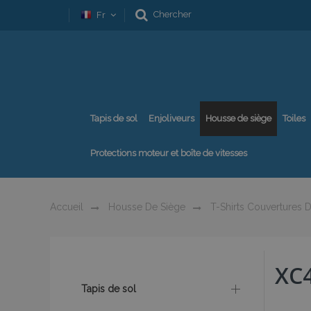
Chercher
Fr
Tapis de sol
Enjoliveurs
Housse de siège
Toiles
Protections moteur et boîte de vitesses
Accueil
Housse De Siège
T-Shirts Couvertures D
XC
Tapis de sol