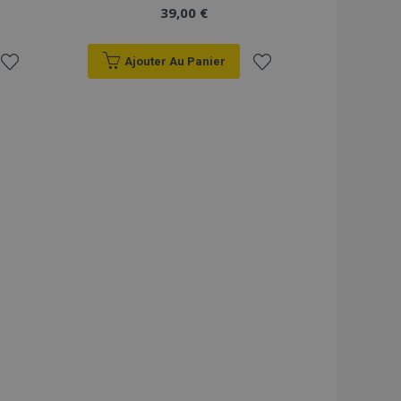
39,00 €
Ajouter Au Panier
Ajouter
Ajouter
à la
à la
liste
liste
d'achats
d'achats