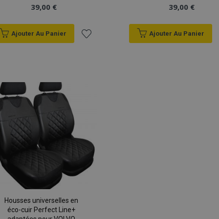
39,00 €
39,00 €
Ajouter Au Panier
Ajouter Au Panier
Ajouter
à la
liste
d'achats
Housses universelles en
éco-cuir Perfect Line+