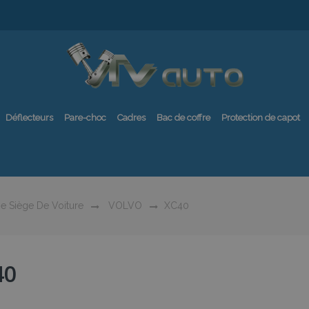
Déflecteurs
Pare-choc
Cadres
Bac de coffre
Protection de capot
e Siège De Voiture
VOLVO
XC40
40