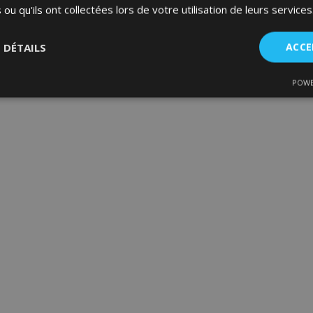
 ou qu'ils ont collectées lors de votre utilisation de leurs services
S DÉTAILS
ACCE
POWE
nt
Performance
Ciblage
Fo
es
Strictement nécessaires
Performance
Ciblage
Fonctionnalité
ent nécessaires habilitent des fonctionnalités de base du site Web telles que la co
estion des comptes. Le site Web ne peut pas être utilisé correctement sans les cookie
Fournisseur
/
Expiration
Description
Domaine
d
1 jour
La valeur de ce cookie décl
Adobe Inc.
du stockage du cache local.
www.vtvauto.eu