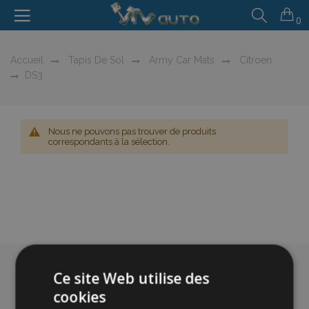
0
Accueil
Tapis De Sol
Army Car Mats
Citroen
DS3
Nous ne pouvons pas trouver de produits
correspondants à la sélection.
Ce site Web utilise des
cookies