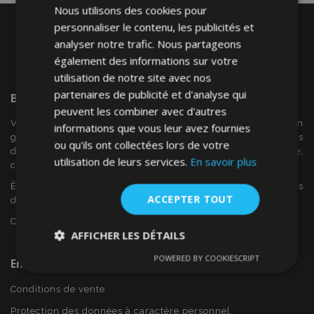
Nous utilisons des cookies pour
personnaliser le contenu, les publicités et
analyser notre trafic. Nous partageons
également des informations sur votre
utilisation de notre site avec nos
partenaires de publicité et d'analyse qui
Bienvenue Sur
VTVAuto
peuvent les combiner avec d'autres
VTV voiture est un détaillant européen et fournisseur en
informations que vous leur avez fournies
gros d'accessoires automobiles tels que:. les enjoliveurs, les
ou qu'ils ont collectées lors de votre
déflecteurs de vent, housses de siège, tapis de voiture,
utilisation de leurs services.
En savoir plus
couvertures de chrome et cadres ...
Êtes-vous intéressé par dropshipping ou voulez-vous
ACCEPTER TOUT
devenir notre partenaire?
Contactez-nous dès aujourd'hui!
AFFICHER LES DÉTAILS
POWERED BY COOKIESCRIPT
En Savoir Plus Sur VTVAuto
Strictement
Performance
Ciblage
nécessaires
Conditions de vente
Protection des données à caractère personnel