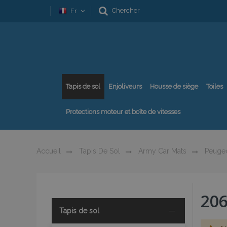
Chercher
Fr
Tapis de sol
Enjoliveurs
Housse de siège
Toiles
Protections moteur et boîte de vitesses
Accueil
Tapis De Sol
Army Car Mats
Peuge
20
Tapis de sol