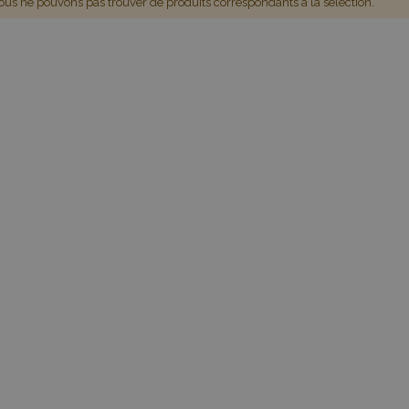
us ne pouvons pas trouver de produits correspondants à la sélection.