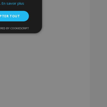
.
En savoir plus
PTER TOUT
RED BY COOKIESCRIPT
nctionnalité
nnexion des
s strictement
enche le nettoyage
 Lorsque le cookie