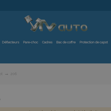
Déflecteurs
Pare-choc
Cadres
Bac de coffre
Protection de capot
ot
206
6