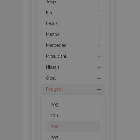
Jeep
Kia
product_data_sto
Lexus
Mazda
PHPSESSID
Mercedes
Mitsubishi
Nissan
Opel
mage-translation-f
Peugeot
section_data_ids
205
106
206
recently_viewed_p
207