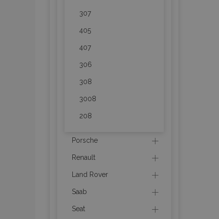
recently_viewed_p
307
recently_compare
405
407
recently_compare
306
mage-cache-stor
308
3008
CookieScriptConse
208
Porsche
X-Magento-Vary
Renault
Land Rover
Saab
mage-messages
Seat