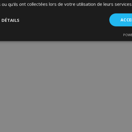
 ou qu'ils ont collectées lors de votre utilisation de leurs services
S DÉTAILS
ACCE
POWE
nt
Performance
Ciblage
Fo
es
Strictement nécessaires
Performance
Ciblage
Fonctionnalité
ent nécessaires habilitent des fonctionnalités de base du site Web telles que la co
estion des comptes. Le site Web ne peut pas être utilisé correctement sans les cookie
Fournisseur
/
Expiration
Description
Domaine
d
1 jour
La valeur de ce cookie décl
Adobe Inc.
du stockage du cache local.
www.vtvauto.eu