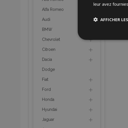
leur avez fournies
Alfa Romeo
AFFICHER LE
Audi
BMW
Stricteme
Chevrolet
nécessair
Citroen
Dacia
Dodge
Fiat
Ford
Les cookies strictem
utilisateurs et la g
Honda
nécessaires.
Hyundai
Nom
Jaguar
mage-cache-sessi