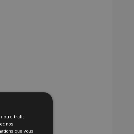
notre trafic.
vec nos
rmations que vous