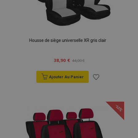
Housse de siège universelle XR gris clair
38,90 €
44,00 €
Ajouter Au Panier
Ajouter
à la
-12%
liste
d'achats