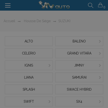
0
Accueil
Housse De Siège
SUZUKI
ALTO
BALENO
CELERIO
GRAND VITARA
IGNIS
JIMNY
LIANA
SAMURAI
SPLASH
SWACE HYBRID
SWIFT
SX4