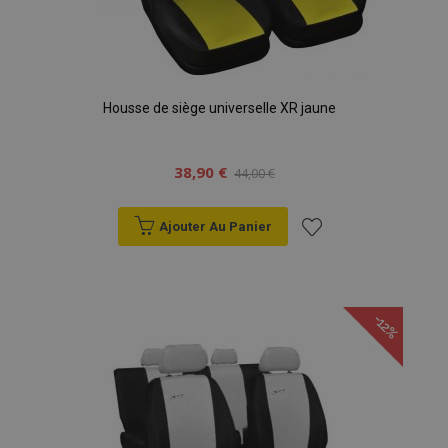
Housse de siège universelle XR jaune
38,90 €
44,00 €
Ajouter Au Panier
Ajouter
à la
-12%
liste
d'achats