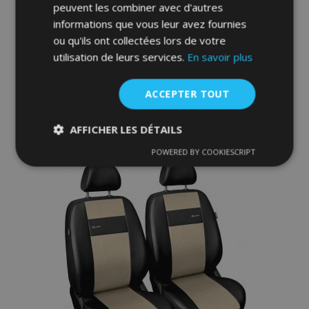
peuvent les combiner avec d'autres
Housse de siège universelle X-Line noir
informations que vous leur avez fournies
ou qu'ils ont collectées lors de votre
42,00 €
utilisation de leurs services.
En savoir plus
Ajouter Au Panier
ACCEPTER TOUT
Ajouter
AFFICHER LES DÉTAILS
à la
POWERED BY COOKIESCRIPT
Strictement
Performance
Ciblage
liste
nécessaires
d'achats
Fonctionnalité