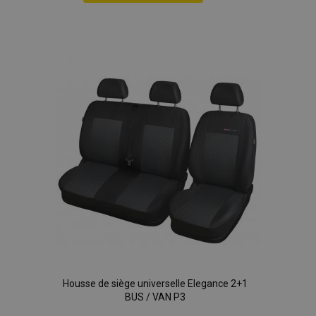
Ajouter
à la
liste
d'achats
Housse de siège universelle Elegance 2+1
BUS / VAN P3