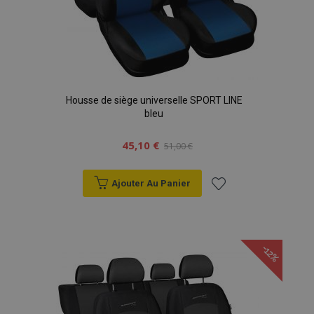
données sur les
sites à fort
trafic.
Housse de siège universelle SPORT LINE
bleu
45,10 €
51,00 €
Ajouter Au Panier
Ajouter
à la
-12%
liste
d'achats