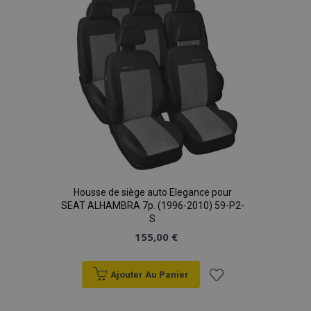
d'achats
recently_viewed_product
1 
Adobe Inc.
www.vtvauto.eu
recently_viewed_product_previous
1 
Adobe Inc.
www.vtvauto.eu
Housse de siège auto Elegance pour
SEAT ALHAMBRA 7p. (1996-2010) 59-P2-
recently_compared_product
1 
Adobe Inc.
S
www.vtvauto.eu
155,00 €
Ajouter Au Panier
recently_compared_product_previous
1 
Adobe Inc.
www.vtvauto.eu
Ajouter