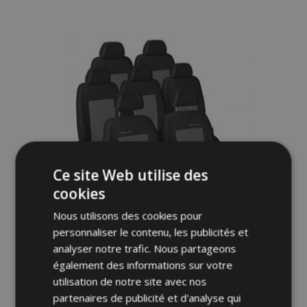
à la
liste
d'achats
Ce site Web utilise des
cookies
Nous utilisons des cookies pour
personnaliser le contenu, les publicités et
analyser notre trafic. Nous partageons
Housse de siège auto Elegance pour
également des informations sur votre
SEAT ALHAMBRA II 7p. (2010-) - siège
utilisation de notre site avec nos
enfant intégré 230-P2
partenaires de publicité et d'analyse qui
155,00 €