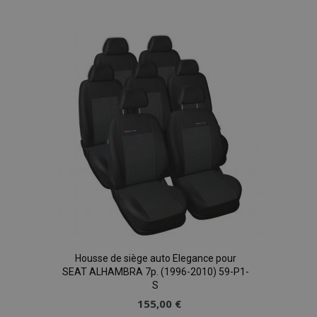
à la
liste
mage-cache-storage
1 
Adobe Inc.
d'achats
www.vtvauto.eu
CookieScriptConsent
1 
CookieScript
www.vtvauto.eu
Housse de siège auto Elegance pour
SEAT ALHAMBRA 7p. (1996-2010) 59-P1-
S
155,00 €