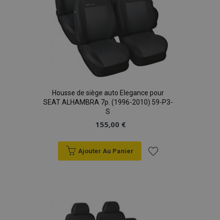
mage-translation-file-version
Ses
Adobe Inc.
www.vtvauto.eu
Housse de siège auto Elegance pour
SEAT ALHAMBRA 7p. (1996-2010) 59-P3-
S
155,00 €
Ajouter Au Panier
section_data_ids
1 
Adobe Inc.
Ajouter
www.vtvauto.eu
à la
liste