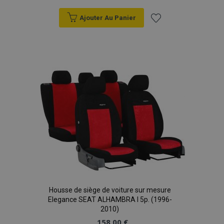
Ajouter Au Panier
X-Magento-Vary
Adobe Inc.
min
www.vtvauto.eu
Ajouter
sec
à la
liste
d'achats
mage-messages
1 
Adobe Inc.
www.vtvauto.eu
Housse de siège de voiture sur mesure
Elegance SEAT ALHAMBRA I 5p. (1996-
2010)
158,00 €