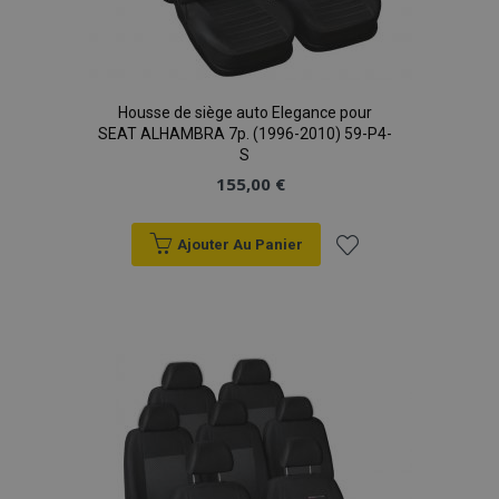
product_data_storage
1 
Adobe Inc.
www.vtvauto.eu
Politique de
confidentialité de Google
Housse de siège auto Elegance pour
SEAT ALHAMBRA 7p. (1996-2010) 59-P4-
S
155,00 €
PHPSESSID
PHP.net
min
.vtvauto.eu
Ajouter Au Panier
sec
Ajouter
à la
liste
d'achats