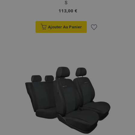
S
113,00 €
Ajouter Au Panier
Ajouter
à la
liste
d'achats