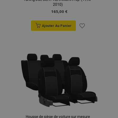
données sur les
2010)
sites à fort
165,00 €
trafic.
Ajouter Au Panier
Ajouter
à la
liste
d'achats
Housse de siège de voiture sur mesure