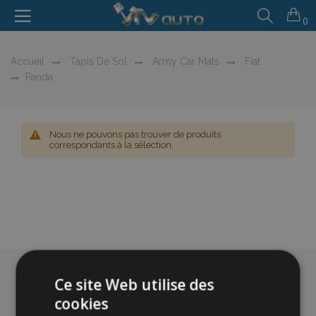
0
Accueil
Tapis De Sol
Army Car Mats
Fiat
Panda
Nous ne pouvons pas trouver de produits
correspondants à la sélection.
Ce site Web utilise des
cookies