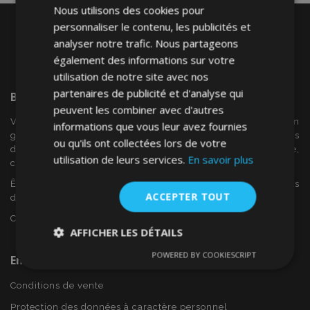
Nous utilisons des cookies pour
personnaliser le contenu, les publicités et
analyser notre trafic. Nous partageons
également des informations sur votre
utilisation de notre site avec nos
partenaires de publicité et d'analyse qui
Bienvenue Sur
VTVAuto
peuvent les combiner avec d'autres
VTV voiture est un détaillant européen et fournisseur en
informations que vous leur avez fournies
gros d'accessoires automobiles tels que:. les enjoliveurs, les
ou qu'ils ont collectées lors de votre
déflecteurs de vent, housses de siège, tapis de voiture,
utilisation de leurs services.
En savoir plus
couvertures de chrome et cadres ...
Êtes-vous intéressé par dropshipping ou voulez-vous
ACCEPTER TOUT
devenir notre partenaire?
Contactez-nous dès aujourd'hui!
AFFICHER LES DÉTAILS
POWERED BY COOKIESCRIPT
En Savoir Plus Sur VTVAuto
Strictement
Performance
Ciblage
nécessaires
Conditions de vente
Protection des données à caractère personnel