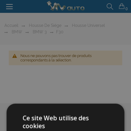
0
Accueil
Housse De Siège
Housse Universel
BMW
BMW 3
F30
Nous ne pouvons pas trouver de produits
correspondants à la sélection.
Ce site Web utilise des
cookies