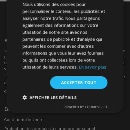
Nous utilisons des cookies pour
personnaliser le contenu, les publicités et
analyser notre trafic. Nous partageons
également des informations sur votre
utilisation de notre site avec nos
partenaires de publicité et d'analyse qui
Bienvenue Sur
VTVAuto
peuvent les combiner avec d'autres
VTV voiture est un détaillant européen et fournisseur en
informations que vous leur avez fournies
gros d'accessoires automobiles tels que:. les enjoliveurs, les
ou qu'ils ont collectées lors de votre
déflecteurs de vent, housses de siège, tapis de voiture,
utilisation de leurs services.
En savoir plus
couvertures de chrome et cadres ...
Êtes-vous intéressé par dropshipping ou voulez-vous
ACCEPTER TOUT
devenir notre partenaire?
Contactez-nous dès aujourd'hui!
AFFICHER LES DÉTAILS
POWERED BY COOKIESCRIPT
En Savoir Plus Sur VTVAuto
Strictement
Performance
Ciblage
nécessaires
Conditions de vente
Protection des données à caractère personnel