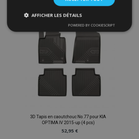
à la
AFFICHER LES DÉTAILS
liste
POWERED BY COOKIESCRIPT
Strictement
Performance
Ciblage
nécessaires
d'achats
Fonctionnalité
Strictement nécessaires
Performance
Ciblage
Fonctionnalité
3D Tapis en caoutchouc No.77 pour KIA
Les cookies strictement nécessaires habilitent des
OPTIMA IV 2015-up (4 pcs)
fonctionnalités de base du site Web telles que la
52,95 €
connexion des utilisateurs et la gestion des
comptes. Le site Web ne peut pas être utilisé