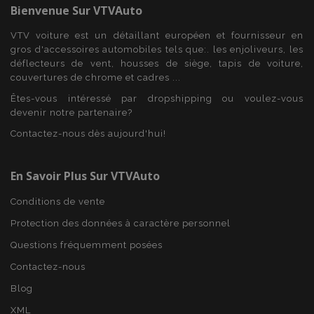
Bienvenue Sur
VTVAuto
PHPSESSID
PHP.net
VTV voiture est un détaillant européen et fournisseur en
min
.vtvauto.eu
gros d'accessoires automobiles tels que:. les enjoliveurs, les
sec
déflecteurs de vent, housses de siège, tapis de voiture,
couvertures de chrome et cadres ...
Êtes-vous intéressé par dropshipping ou voulez-vous
devenir notre partenaire?
Contactez-nous dès aujourd'hui!
En Savoir Plus Sur VTVAuto
Conditions de vente
Protection des données à caractère personnel
Questions fréquemment posées
Contactez-nous
Blog
XML