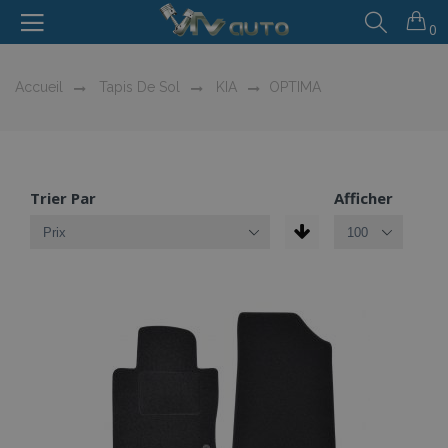
0
Accueil
Tapis De Sol
KIA
OPTIMA
Trier Par
Afficher