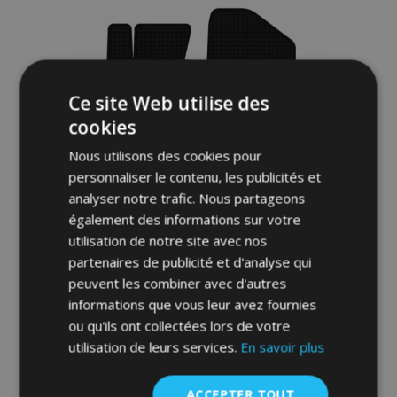
liste
d'achats
Ce site Web utilise des
cookies
Nous utilisons des cookies pour
personnaliser le contenu, les publicités et
analyser notre trafic. Nous partageons
également des informations sur votre
utilisation de notre site avec nos
partenaires de publicité et d'analyse qui
Tapis de voiture pour KIA OPTIMA III 4 pcs
peuvent les combiner avec d'autres
2012-2015
informations que vous leur avez fournies
40,00 €
ou qu'ils ont collectées lors de votre
utilisation de leurs services.
En savoir plus
Ajouter Au Panier
Ajouter
ACCEPTER TOUT