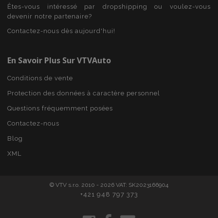
Domaine
Êtes-vous intéressé par dropshipping ou voulez-vous
mage-cache-sessid
1 
devenir notre partenaire?
Adobe Inc.
www.vtvauto.eu
Contactez-nous dès aujourd'hui!
En Savoir Plus Sur VTVAuto
Conditions de vente
Protection des données à caractère personnel
Questions fréquemment posées
Contactez-nous
Blog
product_data_storage
1 
Adobe Inc.
www.vtvauto.eu
Politique de
XML
confidentialité de Google
© VTV s.r.o. 2010 - 2026 VAT: SK2023166904
+421 948 797 373
PHPSESSID
PHP.net
min
.vtvauto.eu