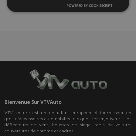
liste
POWERED BY COOKIESCRIPT
Strictement
Performance
Ciblage
nécessaires
d'achats
Fonctionnalité
Strictement nécessaires
Performance
Ciblage
Fonctionnalité
Les cookies strictement nécessaires habilitent des
Bienvenue Sur
VTVAuto
fonctionnalités de base du site Web telles que la
connexion des utilisateurs et la gestion des
VTV voiture est un détaillant européen et fournisseur en
comptes. Le site Web ne peut pas être utilisé
correctement sans les cookies strictement
gros d'accessoires automobiles tels que:. les enjoliveurs, les
nécessaires.
déflecteurs de vent, housses de siège, tapis de voiture,
couvertures de chrome et cadres ...
Fournisseur
/
Nom
Expi