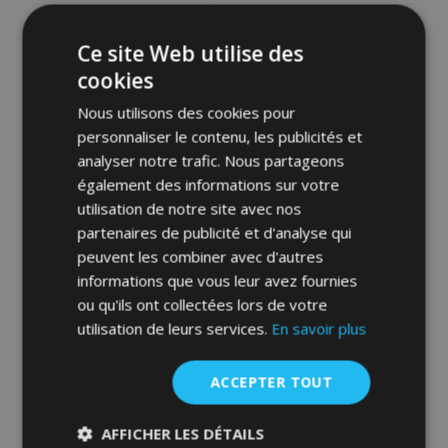
d'achats
Ce site Web utilise des
cookies
Nous utilisons des cookies pour
personnaliser le contenu, les publicités et
analyser notre trafic. Nous partageons
également des informations sur votre
utilisation de notre site avec nos
partenaires de publicité et d'analyse qui
Toile pour voiture MOBILE GARAGE
SUV/off-road Ford Escape 430-460 cm
peuvent les combiner avec d'autres
informations que vous leur avez fournies
87,00 €
ou qu'ils ont collectées lors de votre
utilisation de leurs services.
En savoir plus
Ajouter Au Panier
ACCEPTER TOUT
Ajouter
à la
AFFICHER LES DÉTAILS