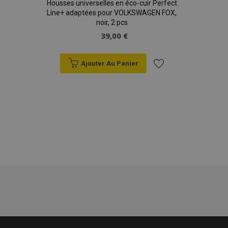
Housses universelles en éco-cuir Perfect
Line+ adaptées pour VOLKSWAGEN FOX,
noir, 2 pcs
39,00 €
Ajouter Au Panier
Ajouter
à la
liste
d'achats
mage-translation-file-version
Ses
Adobe Inc.
www.vtvauto.eu