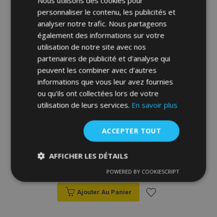
Nous utilisons des cookies pour
d'achats
personnaliser le contenu, les publicités et
analyser notre trafic. Nous partageons
également des informations sur votre
utilisation de notre site avec nos
partenaires de publicité et d'analyse qui
peuvent les combiner avec d'autres
informations que vous leur avez fournies
ou qu'ils ont collectées lors de votre
utilisation de leurs services.
En savoir plus
ACCEPTER TOUT
Housses universelles en éco-cuir Perfect
Line+ adaptées pour VOLKSWAGEN FOX,
rouge, 2 pcs
AFFICHER LES DÉTAILS
39,00 €
POWERED BY COOKIESCRIPT
Strictement
Performance
Ciblage
nécessaires
Ajouter Au Panier
Ajouter