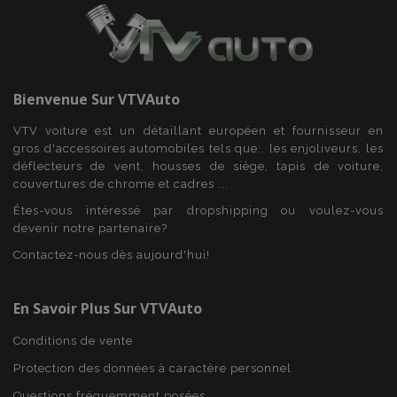
section_data_ids
1 
Adobe Inc.
www.vtvauto.eu
Bienvenue Sur
VTVAuto
VTV voiture est un détaillant européen et fournisseur en
gros d'accessoires automobiles tels que:. les enjoliveurs, les
déflecteurs de vent, housses de siège, tapis de voiture,
recently_viewed_product
1 
Adobe Inc.
couvertures de chrome et cadres ...
www.vtvauto.eu
Êtes-vous intéressé par dropshipping ou voulez-vous
devenir notre partenaire?
Contactez-nous dès aujourd'hui!
recently_viewed_product_previous
1 
Adobe Inc.
www.vtvauto.eu
En Savoir Plus Sur VTVAuto
Conditions de vente
Protection des données à caractère personnel
recently_compared_product
1 
Questions fréquemment posées
Adobe Inc.