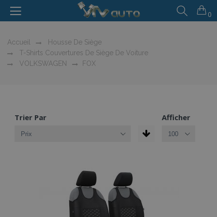
0
Accueil
Housse De Siège
T-Shirts Couvertures De Siège De Voiture
VOLKSWAGEN
FOX
Trier Par
Afficher