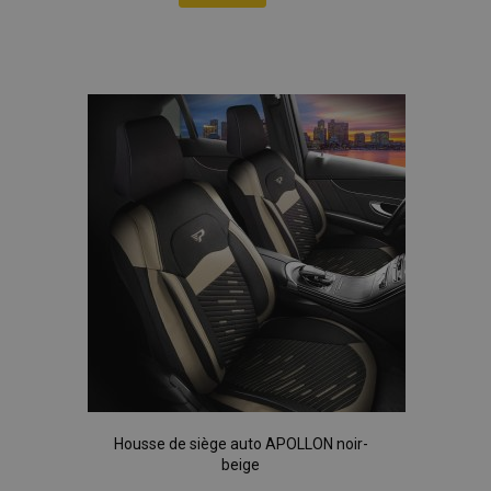
données sur les
Ajouter
sites à fort
trafic.
à la
liste
d'achats
Housse de siège auto APOLLON noir-
beige