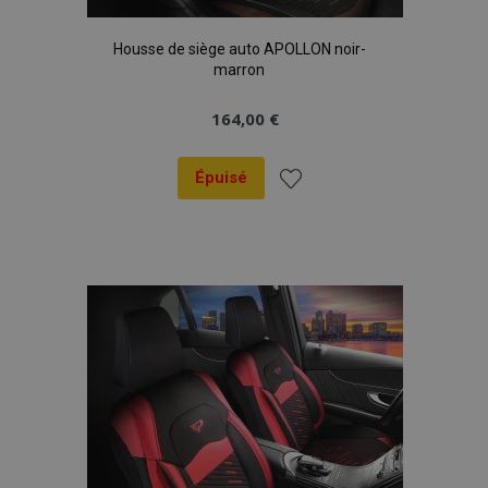
Housse de siège auto APOLLON noir-
marron
164,00 €
Épuisé
Ajouter
à la
liste
d'achats