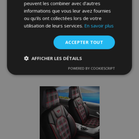
peuvent les combiner avec d'autres
informations que vous leur avez fournies
ou qu'ils ont collectées lors de votre
Housses de siège FETHIYE noir-orange
utilisation de leurs services.
En savoir plus
149,00 €
ACCEPTER TOUT
Épuisé
AFFICHER LES DÉTAILS
Ajouter
POWERED BY COOKIESCRIPT
Strictement
Performance
Ciblage
nécessaires
à la
liste
Fonctionnalité
d'achats