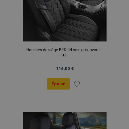
Housses de siège BERLIN noir-gris, avant
1+1
116,00 €
Épuisé
Ajouter
à la
liste
d'achats