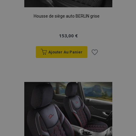
X-Magento-Vary
Adobe Inc.
min
www.vtvauto.eu
Housse de siège auto BERLIN grise
sec
153,00 €
Ajouter Au Panier
Ajouter
à la
liste
d'achats
mage-messages
1 
Adobe Inc.
www.vtvauto.eu