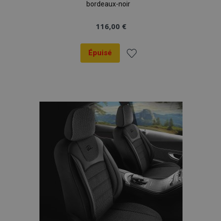
bordeaux-noir
116,00 €
Épuisé
Ajouter
à la
liste
d'achats