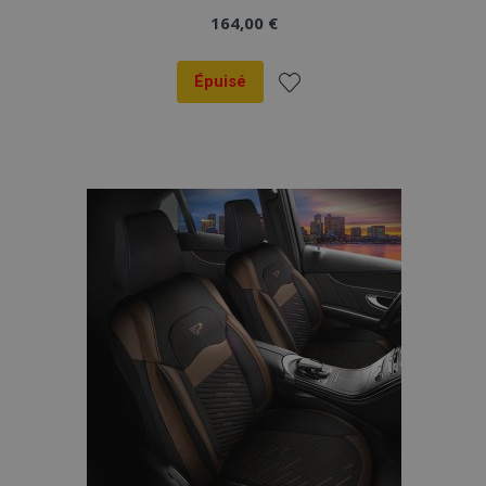
164,00 €
Épuisé
Ajouter
à la
liste
d'achats