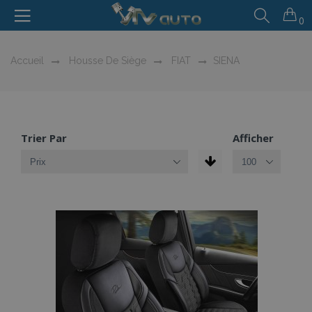
0
Accueil
Housse De Siège
FIAT
SIENA
Trier Par
Afficher