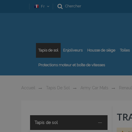
Chercher
Fr
Tapis de sol
Enjoliveurs
Housse de siège
Toiles
Protections moteur et boîte de vitesses
Accueil
Tapis De Sol
Army Car Mats
Renaul
TR
Tapis de sol