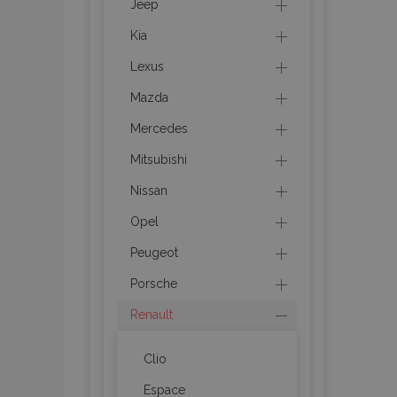
Jeep
Kia
product_data_sto
Lexus
Mazda
PHPSESSID
Mercedes
Mitsubishi
Nissan
Opel
mage-translation-f
Peugeot
Porsche
section_data_ids
Renault
Clio
recently_viewed_p
Espace