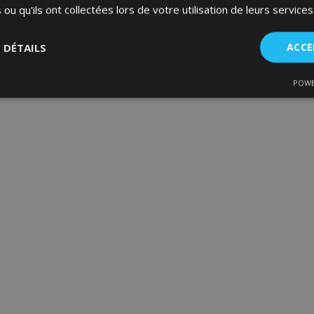
 ou qu'ils ont collectées lors de votre utilisation de leurs services
S DÉTAILS
ACCE
POWE
nt
Performance
Ciblage
Fo
es
Strictement nécessaires
Performance
Ciblage
Fonctionnalité
ent nécessaires habilitent des fonctionnalités de base du site Web telles que la co
estion des comptes. Le site Web ne peut pas être utilisé correctement sans les cookie
Fournisseur
/
Expiration
Description
Domaine
d
1 jour
La valeur de ce cookie décl
Adobe Inc.
du stockage du cache local.
www.vtvauto.eu