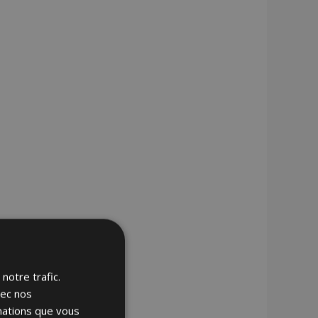
notre trafic.
vec nos
rmations que vous