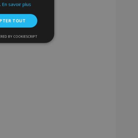
.
En savoir plus
PTER TOUT
RED BY COOKIESCRIPT
nctionnalité
nnexion des
s strictement
enche le nettoyage
 Lorsque le cookie