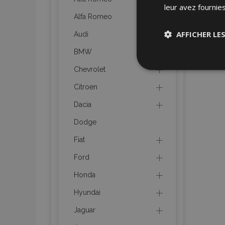
leur avez fournies
Alfa Romeo
AFFICHER LE
Audi
BMW
Stricteme
Chevrolet
nécessair
Citroen
Dacia
Dodge
Fiat
Ford
Les cookies strictem
utilisateurs et la g
Honda
nécessaires.
Hyundai
Nom
Jaguar
mage-cache-sessi