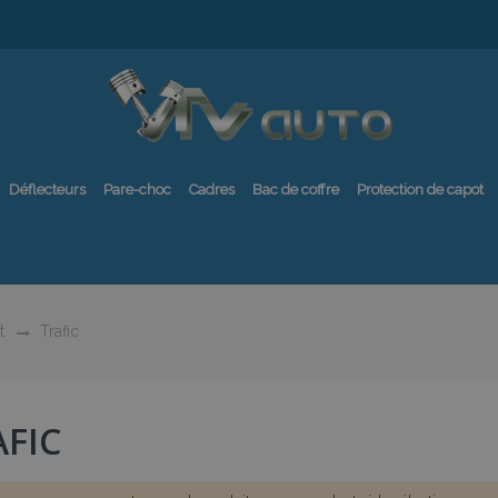
Déflecteurs
Pare-choc
Cadres
Bac de coffre
Protection de capot
t
Trafic
AFIC