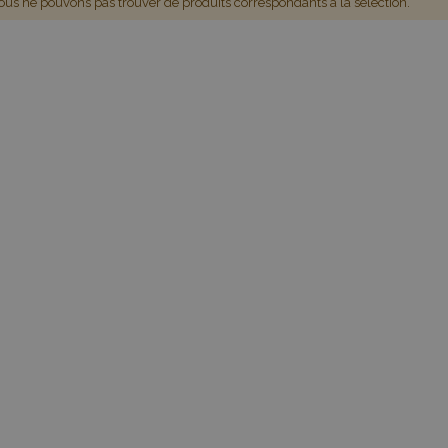
us ne pouvons pas trouver de produits correspondants à la sélection.