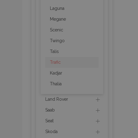
recently_viewed_p
Laguna
recently_compare
Megane
Scenic
recently_compare
Twingo
mage-cache-stor
Talis
Trafic
CookieScriptConse
Kadjar
Thalia
X-Magento-Vary
Land Rover
Saab
Seat
mage-messages
Skoda