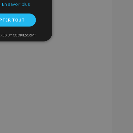
.
En savoir plus
PTER TOUT
RED BY COOKIESCRIPT
nctionnalité
nnexion des
s strictement
enche le nettoyage
 Lorsque le cookie