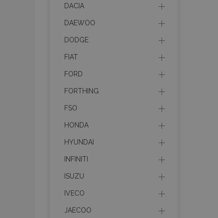
recently_viewed_p
DACIA
DAEWOO
recently_compare
DODGE
recently_compare
FIAT
FORD
mage-cache-stor
FORTHING
CookieScriptConse
FSO
HONDA
HYUNDAI
X-Magento-Vary
INFINITI
ISUZU
IVECO
mage-messages
JAECOO