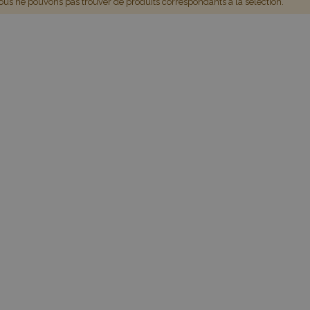
us ne pouvons pas trouver de produits correspondants à la sélection.