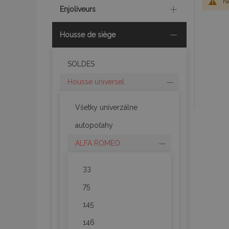
No
Enjoliveurs
Housse de siège
SOLDES
Housse universel
Všetky univerzálne
autopoťahy
ALFA ROMEO
33
75
145
146