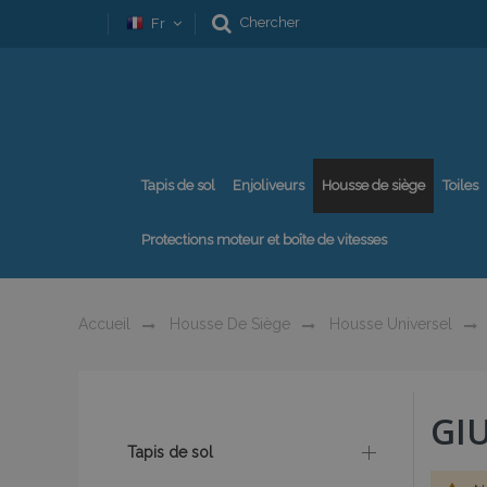
Chercher
Fr
Tapis de sol
Enjoliveurs
Housse de siège
Toiles
Protections moteur et boîte de vitesses
Accueil
Housse De Siège
Housse Universel
GIU
Tapis de sol