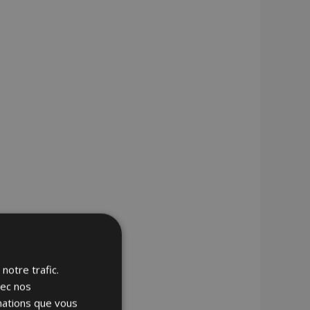
notre trafic.
vec nos
rmations que vous