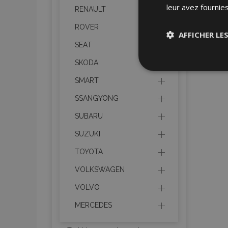
leur avez fournies
RENAULT
ROVER
AFFICHER LE
SEAT
SKODA
Stricteme
nécessair
SMART
SSANGYONG
SUBARU
SUZUKI
TOYOTA
Les cookies strictem
VOLKSWAGEN
utilisateurs et la g
nécessaires.
VOLVO
Nom
MERCEDES
mage-cache-sessi