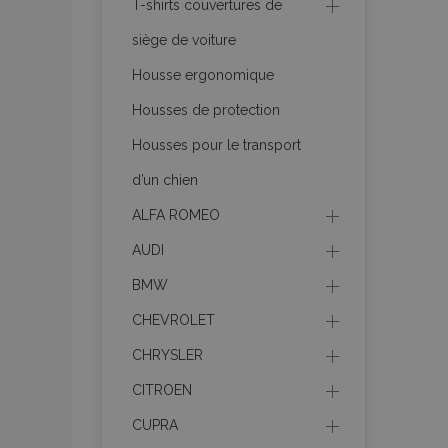
T-shirts couvertures de
siège de voiture
product_data_sto
Housse ergonomique
Housses de protection
PHPSESSID
Housses pour le transport
d’un chien
ALFA ROMEO
AUDI
mage-translation-f
BMW
CHEVROLET
section_data_ids
CHRYSLER
CITROEN
recently_viewed_p
CUPRA