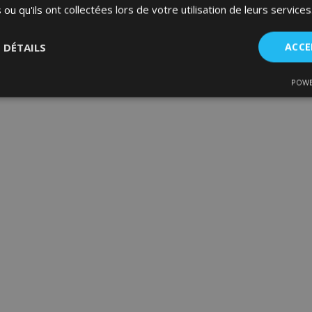
 ou qu'ils ont collectées lors de votre utilisation de leurs services
S DÉTAILS
ACCE
POWE
nt
Performance
Ciblage
Fo
es
Strictement nécessaires
Performance
Ciblage
Fonctionnalité
ent nécessaires habilitent des fonctionnalités de base du site Web telles que la co
estion des comptes. Le site Web ne peut pas être utilisé correctement sans les cookie
Fournisseur
/
Expiration
Description
Domaine
d
1 jour
La valeur de ce cookie décl
Adobe Inc.
du stockage du cache local.
www.vtvauto.eu