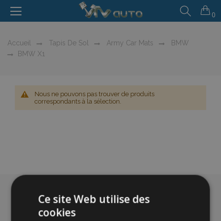
0
Accueil
Tapis De Sol
Army Car Mats
BMW
BMW X1
Nous ne pouvons pas trouver de produits
correspondants à la sélection.
Ce site Web utilise des
cookies