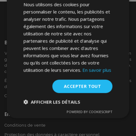
Nous utilisons des cookies pour
personnaliser le contenu, les publicités et
analyser notre trafic. Nous partageons
également des informations sur votre
utilisation de notre site avec nos
partenaires de publicité et d'analyse qui
Bienvenue Sur
VTVAuto
peuvent les combiner avec d'autres
VTV voiture est un détaillant européen et fournisseur en
informations que vous leur avez fournies
gros d'accessoires automobiles tels que:. les enjoliveurs, les
ou qu'ils ont collectées lors de votre
déflecteurs de vent, housses de siège, tapis de voiture,
utilisation de leurs services.
En savoir plus
couvertures de chrome et cadres ...
Êtes-vous intéressé par dropshipping ou voulez-vous
ACCEPTER TOUT
devenir notre partenaire?
Contactez-nous dès aujourd'hui!
AFFICHER LES DÉTAILS
POWERED BY COOKIESCRIPT
En Savoir Plus Sur VTVAuto
Strictement
Performance
Ciblage
nécessaires
Conditions de vente
Protection des données à caractère personnel