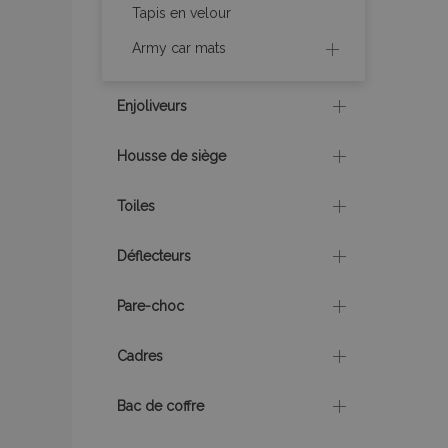
Tapis en velour
Army car mats
PHPSESSID
Enjoliveurs
Housse de siège
mage-translation-f
Toiles
Déflecteurs
section_data_ids
Pare-choc
recently_viewed_p
Cadres
recently_viewed_p
Bac de coffre
recently_compare