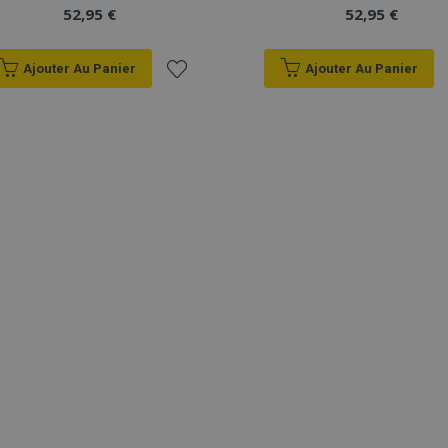
52,95 €
52,95 €
Ajouter Au Panier
Ajouter Au Panier
Ajouter
à la
liste
d'achats