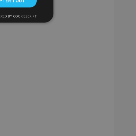
PTER TOUT
RED BY COOKIESCRIPT
nctionnalité
nnexion des
s strictement
enche le nettoyage
 Lorsque le cookie
on backend,
tockage local et
r true.
 données produit