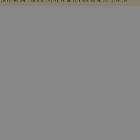
us ne pouvons pas trouver de produits correspondants à la sélection.