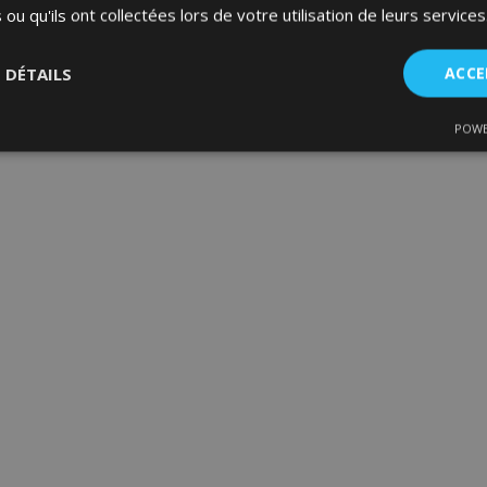
 ou qu'ils ont collectées lors de votre utilisation de leurs services
S DÉTAILS
ACCE
POWE
nt
Performance
Ciblage
Fo
es
Strictement nécessaires
Performance
Ciblage
Fonctionnalité
ent nécessaires habilitent des fonctionnalités de base du site Web telles que la co
estion des comptes. Le site Web ne peut pas être utilisé correctement sans les cookie
Fournisseur
/
Expiration
Description
Domaine
d
1 jour
La valeur de ce cookie décl
Adobe Inc.
du stockage du cache local.
www.vtvauto.eu