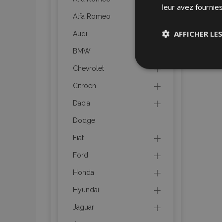
leur avez fournies
Alfa Romeo
AFFICHER LE
Audi
BMW
Stricteme
Chevrolet
nécessair
Citroen
Dacia
Dodge
Fiat
Ford
Les cookies strictem
utilisateurs et la g
Honda
nécessaires.
Hyundai
Nom
Jaguar
mage-cache-sessi