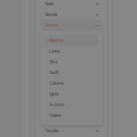
recently_viewed_p
Seat
Skoda
recently_compare
Suzuki
recently_compare
Baleno
mage-cache-stor
Liana
SX4
CookieScriptConse
Swift
Celerio
Ignis
X-Magento-Vary
S-cross
Vitara
mage-messages
Toyota