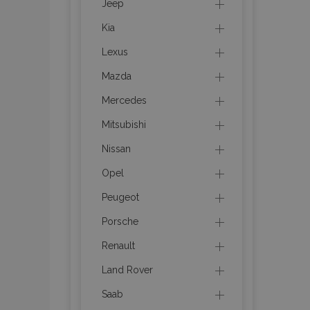
Jeep
Kia
product_data_sto
Lexus
Mazda
PHPSESSID
Mercedes
Mitsubishi
Nissan
Opel
mage-translation-f
Peugeot
Porsche
section_data_ids
Renault
Land Rover
recently_viewed_p
Saab