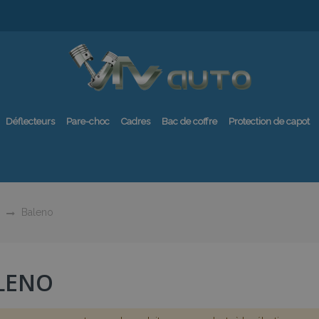
Déflecteurs
Pare-choc
Cadres
Bac de coffre
Protection de capot
Baleno
LENO