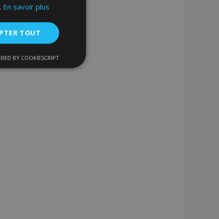
.
En savoir plus
PTER TOUT
RED BY COOKIESCRIPT
nctionnalité
nnexion des
s strictement
enche le nettoyage
 Lorsque le cookie