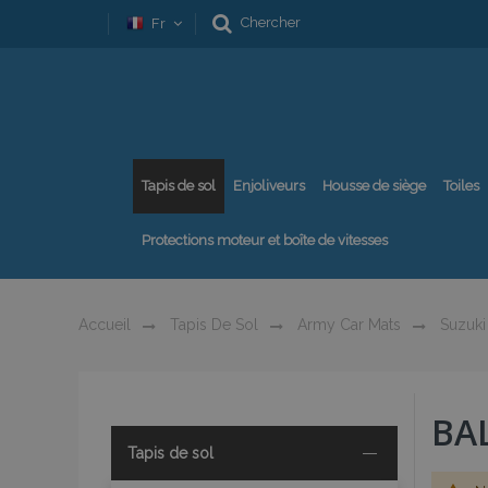
Chercher
Fr
Tapis de sol
Enjoliveurs
Housse de siège
Toiles
Protections moteur et boîte de vitesses
Accueil
Tapis De Sol
Army Car Mats
Suzuki
BA
Tapis de sol