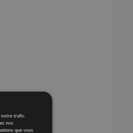
notre trafic.
vec nos
rmations que vous