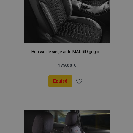
Housse de siège auto MADRID grigio
179,00 €
Épuisé
Ajouter
à la
liste
d'achats