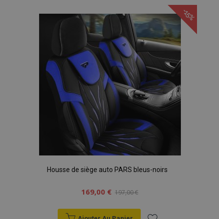
à la
données sur les
-15%
sites à fort
liste
trafic.
d'achats
Housse de siège auto PARS bleus-noirs
169,00 €
197,00 €
Ajouter Au Panier