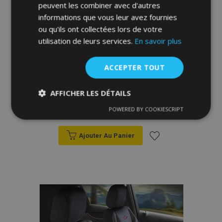
peuvent les combiner avec d'autres
informations que vous leur avez fournies
ou qu'ils ont collectées lors de votre
utilisation de leurs services.
En savoir plus
ACCEPTER TOUT
Housse de siège auto BERLIN grise
AFFICHER LES DÉTAILS
153,00 €
POWERED BY COOKIESCRIPT
Strictement
Performance
Ciblage
nécessaires
Ajouter Au Panier
Ajouter
Fonctionnalité
à la
liste
d'achats