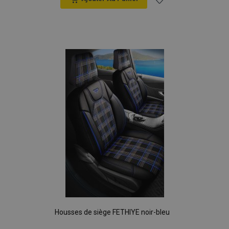
Ajouter
à la
liste
d'achats
Housses de siège FETHIYE noir-bleu