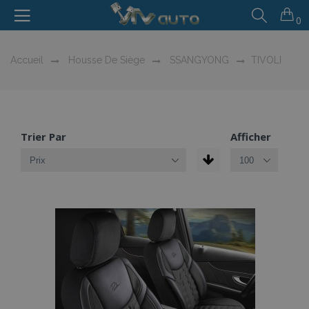
0
Accueil
Housse De Siège
SSANGYONG
TIVOLI
Trier Par
Afficher