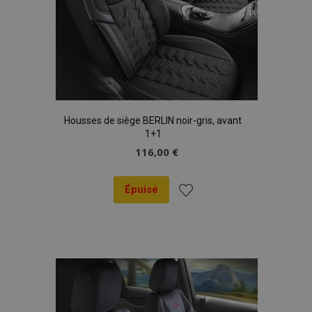
Housses de siège BERLIN noir-gris, avant
1+1
116,00 €
Épuisé
Ajouter
à la
liste
d'achats