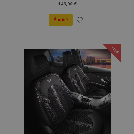
149,00 €
Épuisé
Ajouter
à la
-15%
liste
d'achats