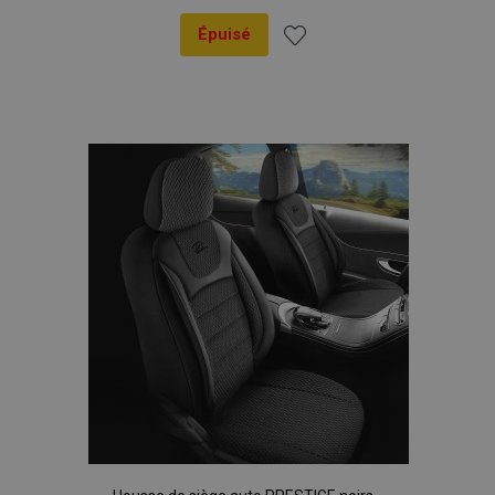
Épuisé
Ajouter
à la
liste
d'achats