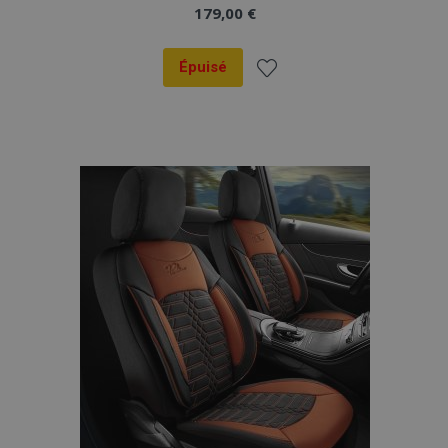
179,00 €
Épuisé
Ajouter
à la
liste
d'achats