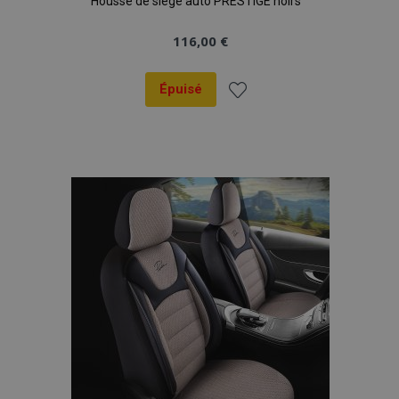
Housse de siège auto PRESTIGE noirs
116,00 €
Épuisé
Ajouter
à la
liste
d'achats