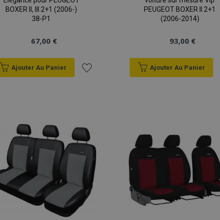
Elegance pour PEUGEOT
voiture sur mesure Vip
BOXER II, III 2+1 (2006-)
PEUGEOT BOXER II 2+1
38-P1
(2006-2014)
67,00 €
93,00 €
Ajouter Au Panier
Ajouter Au Panier
Ajouter
à la
liste
d'achats