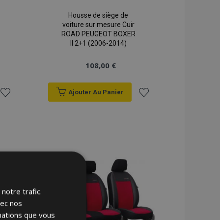
Housse de siège de
voiture sur mesure Cuir
ROAD PEUGEOT BOXER
II 2+1 (2006-2014)
108,00 €
Ajouter Au Panier
Ajouter
Ajouter
à la
à la
liste
liste
d'achats
d'achats
notre trafic.
vec nos
rmations que vous