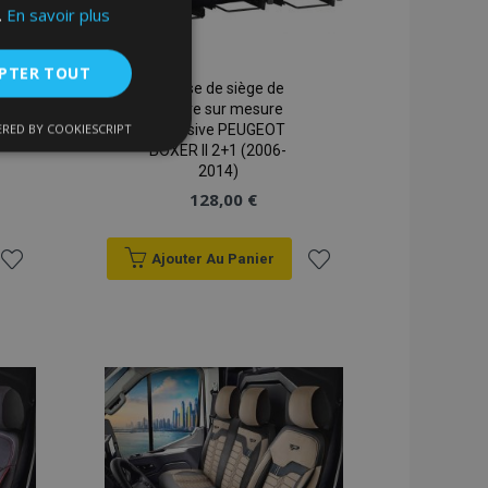
.
En savoir plus
PTER TOUT
Housse de siège de
voiture sur mesure
RED BY COOKIESCRIPT
Exclusive PEUGEOT
nctionnalité
BOXER II 2+1 (2006-
2014)
128,00 €
Ajouter Au Panier
Ajouter
Ajouter
à la
à la
nnexion des
s strictement
liste
liste
d'achats
d'achats
enche le nettoyage
 Lorsque le cookie