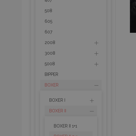
407
508
product_data_sto
605
607
PHPSESSID
2008
3008
5008
BIPPER
mage-translation-f
BOXER
BOXER I
section_data_ids
BOXER II
recently_viewed_p
BOXER II 1+1