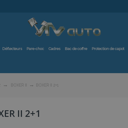
Déflecteurs
Pare-choc
Cadres
Bac de coffre
Protection de capot
R
BOXER II
BOXER II 2+1
ER II 2+1