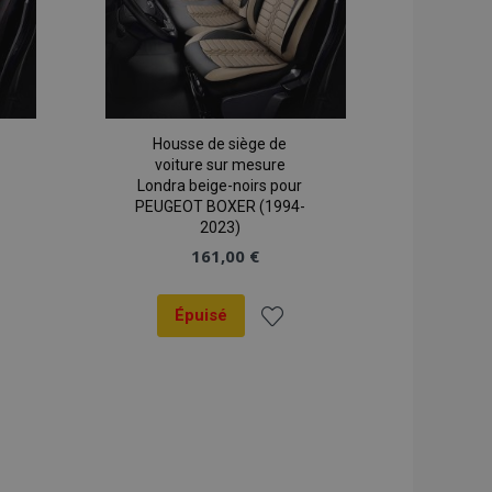
on backend,
tockage local et
r true.
 données produit
mment consultés /
cations basées sur
Housse de siège de
identifiant à usage
voiture sur mesure
s variables de
t normalement d'un
Londra beige-noirs pour
léatoire, la façon
PEUGEOT BOXER (1994-
pécifique au site,
maintien d'un
2023)
utilisateur entre
161,00 €
ns dans le stockage
tégie de traduction
Épuisé
ictionnaire
er
Ajouter
ifiques au client
 l'acheteur, telles
à la
souhaits, les
tc.
liste
 produits récemment
n facile.
ats
d'achats