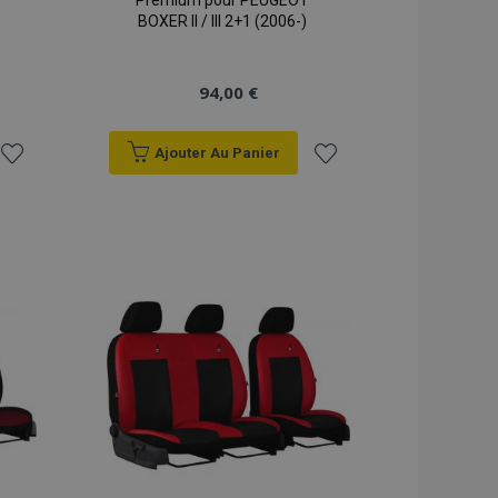
Premium pour PEUGEOT
BOXER II / III 2+1 (2006-)
94,00 €
Ajouter Au Panier
Ajouter
Ajouter
à la
à la
liste
liste
d'achats
d'achats