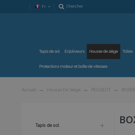
Chercher
Fr
Tapis de sol
Enjoliveurs
Housse de siège
Toiles
Protections moteur et boîte de vitesses
Accueil
Housse De Siège
PEUGEOT
BOXE
BOX
Tapis de sol