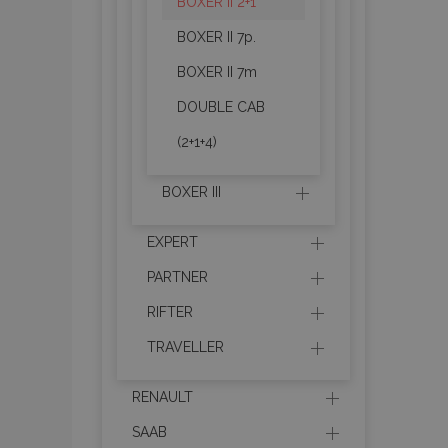
recently_viewed_p
BOXER II 2+1
BOXER II 7p.
recently_compare
BOXER II 7m
recently_compare
DOUBLE CAB
(2+1+4)
mage-cache-stor
BOXER III
CookieScriptConse
EXPERT
PARTNER
RIFTER
X-Magento-Vary
TRAVELLER
RENAULT
mage-messages
SAAB