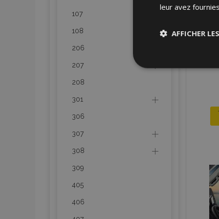
leur avez fournies
107
108
AFFICHER LE
206
Stricteme
207
nécessair
208
301
306
307
308
Les cookies strictem
utilisateurs et la g
309
nécessaires.
405
Nom
406
mage-cache-sessi