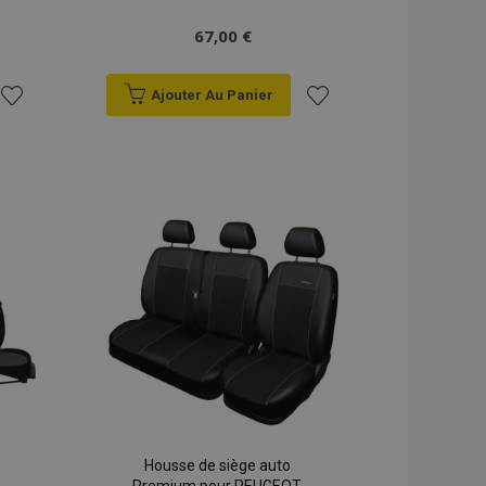
67,00 €
Ajouter Au Panier
Ajouter
Ajouter
à la
à la
liste
liste
d'achats
d'achats
Housse de siège auto