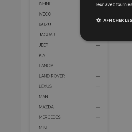
leur avez fournies
INFINITI
IVECO
AFFICHER LE
ISUZU
JAGUAR
Stricteme
nécessair
JEEP
KIA
LANCIA
LAND ROVER
LEXUS
Les cookies strictem
MAN
utilisateurs et la g
nécessaires.
MAZDA
Nom
MERCEDES
mage-cache-sessi
MINI