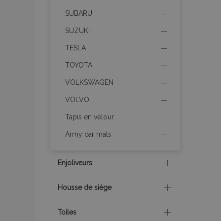
recently_viewed_p
SUBARU
recently_compare
SUZUKI
TESLA
recently_compare
TOYOTA
mage-cache-stor
VOLKSWAGEN
VOLVO
CookieScriptConse
Tapis en velour
Army car mats
X-Magento-Vary
Enjoliveurs
Housse de siège
mage-messages
Toiles