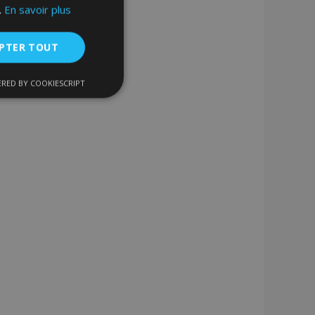
.
En savoir plus
PTER TOUT
RED BY COOKIESCRIPT
nctionnalité
nnexion des
s strictement
enche le nettoyage
 Lorsque le cookie