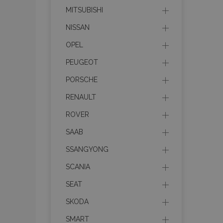
MITSUBISHI
NISSAN
product_data_sto
OPEL
PHPSESSID
PEUGEOT
PORSCHE
RENAULT
ROVER
mage-translation-f
SAAB
SSANGYONG
section_data_ids
SCANIA
SEAT
SKODA
recently_viewed_p
SMART