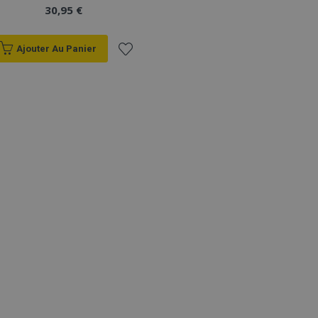
30,95 €
Ajouter Au Panier
Ajouter
à la
liste
d'achats