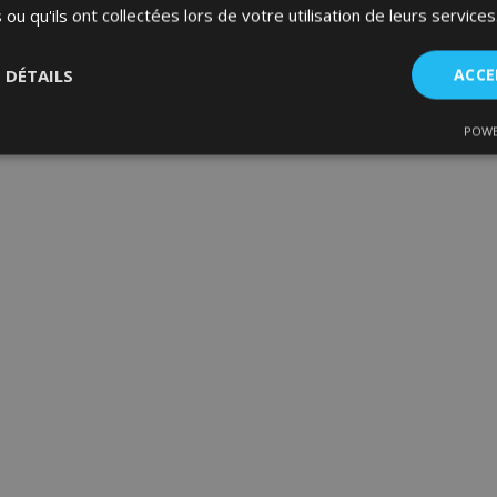
 ou qu'ils ont collectées lors de votre utilisation de leurs services
S DÉTAILS
ACCE
POWE
nt
Performance
Ciblage
Fo
es
Strictement nécessaires
Performance
Ciblage
Fonctionnalité
ent nécessaires habilitent des fonctionnalités de base du site Web telles que la co
estion des comptes. Le site Web ne peut pas être utilisé correctement sans les cookie
Fournisseur
/
Expiration
Description
Domaine
d
1 jour
La valeur de ce cookie décl
Adobe Inc.
du stockage du cache local.
www.vtvauto.eu