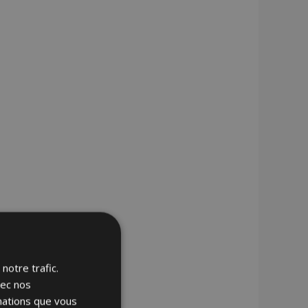
notre trafic.
vec nos
rmations que vous