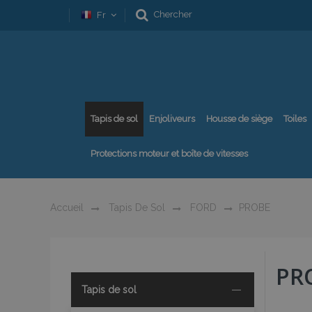
Chercher
Fr
Tapis de sol
Enjoliveurs
Housse de siège
Toiles
Protections moteur et boîte de vitesses
Accueil
Tapis De Sol
FORD
PROBE
PR
Tapis de sol