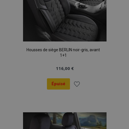
Housses de siège BERLIN noir-gris, avant
1+1
116,00 €
Épuisé
Ajouter
à la
liste
d'achats