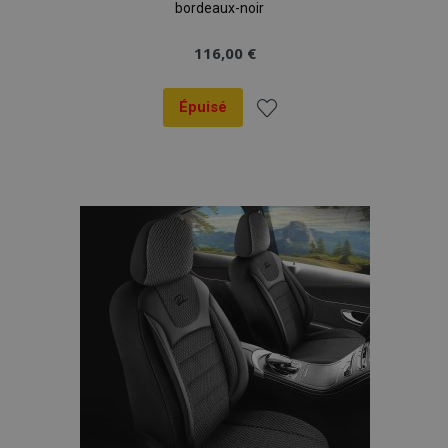
bordeaux-noir
116,00 €
Épuisé
Ajouter
à la
liste
d'achats