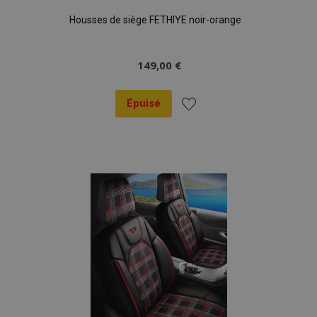
Housses de siège FETHIYE noir-orange
149,00 €
Épuisé
Ajouter
à la
liste
d'achats