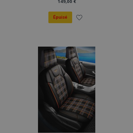
149,00 €
Épuisé
Ajouter
à la
liste
d'achats