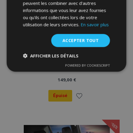
peuvent les combiner avec d'autres
informations que vous leur avez fournies
ou qu'ils ont collectées lors de votre
utilisation de leurs services.
En savoir plus
ACCEPTER TOUT
AFFICHER LES DÉTAILS
Housses de siège FETHIYE noir-bleu
POWERED BY COOKIESCRIPT
Strictement
Performance
Ciblage
nécessaires
149,00 €
Épuisé
Fonctionnalité
Ajouter
à la
-15%
liste