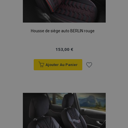
mage-cache-storage
1 
Adobe Inc.
www.vtvauto.eu
Housse de siège auto BERLIN rouge
153,00 €
Ajouter Au Panier
CookieScriptConsent
1 
CookieScript
www.vtvauto.eu
Ajouter
à la
liste
d'achats