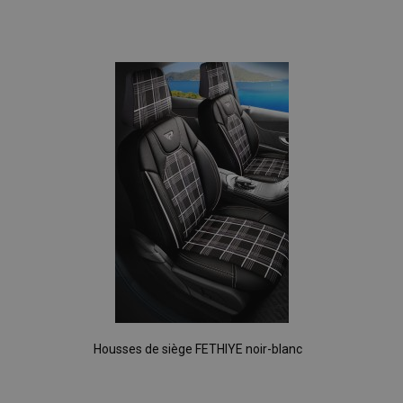
Ajouter
à la
liste
d'achats
Housses de siège FETHIYE noir-blanc