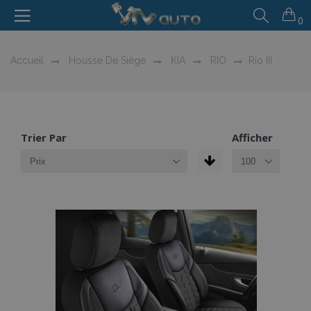
0
Accueil
Housse De Siège
KIA
RIO
Rio III
Trier Par
Afficher