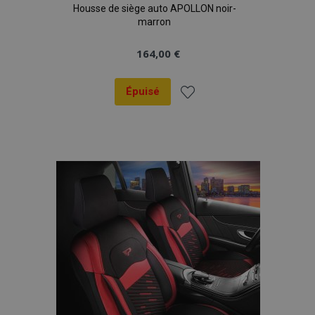
Housse de siège auto APOLLON noir-
données sur les
sites à fort
marron
trafic.
164,00 €
Épuisé
Ajouter
à la
liste
d'achats