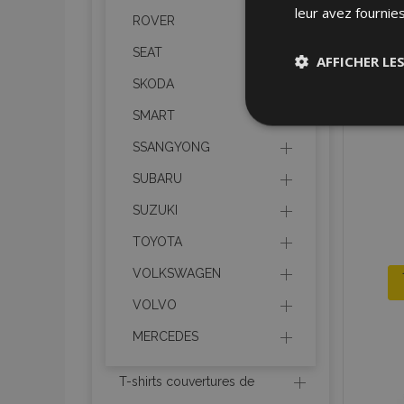
leur avez fournies
ROVER
SEAT
AFFICHER LE
SKODA
Stricteme
SMART
nécessair
SSANGYONG
SUBARU
SUZUKI
TOYOTA
VOLKSWAGEN
Les cookies strictem
utilisateurs et la g
VOLVO
nécessaires.
MERCEDES
Nom
T-shirts couvertures de
mage-cache-sessi