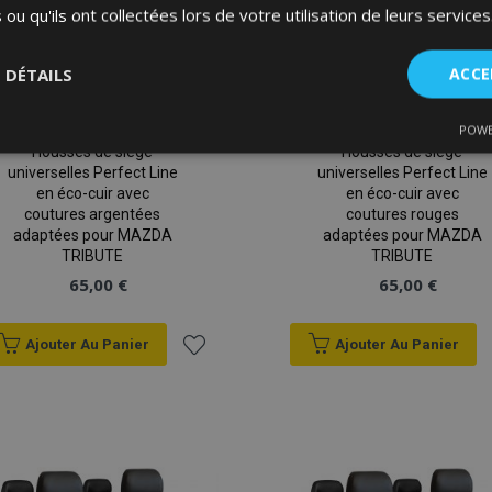
 ou qu'ils ont collectées lors de votre utilisation de leurs services
S DÉTAILS
ACCE
POWE
nt
Performance
Ciblage
Fo
Housses de siège
Housses de siège
es
universelles Perfect Line
universelles Perfect Line
en éco-cuir avec
en éco-cuir avec
coutures argentées
coutures rouges
adaptées pour MAZDA
adaptées pour MAZDA
TRIBUTE
TRIBUTE
65,00 €
65,00 €
Strictement nécessaires
Performance
Ciblage
Fonctionnalité
Ajouter Au Panier
Ajouter Au Panier
ent nécessaires habilitent des fonctionnalités de base du site Web telles que la co
estion des comptes. Le site Web ne peut pas être utilisé correctement sans les cookie
Ajouter
Fournisseur
/
à la
Expiration
Description
Domaine
liste
d
1 jour
La valeur de ce cookie décl
Adobe Inc.
du stockage du cache local.
www.vtvauto.eu