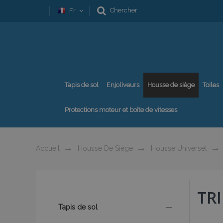
Chercher
Fr
Tapis de sol
Enjoliveurs
Housse de siège
Toiles
Protections moteur et boîte de vitesses
Accueil
Housse De Siège
Housse Universel
TR
Tapis de sol