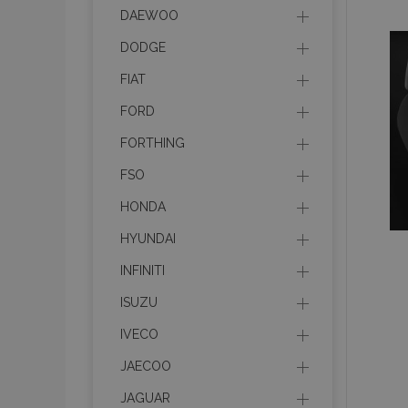
recently_viewed_p
DAEWOO
DODGE
recently_compare
FIAT
recently_compare
FORD
FORTHING
mage-cache-stor
FSO
CookieScriptConse
HONDA
HYUNDAI
INFINITI
X-Magento-Vary
ISUZU
IVECO
JAECOO
mage-messages
JAGUAR