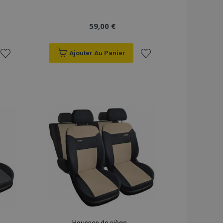
59,00 €
Ajouter Au Panier
Ajouter
Ajouter
à la
à la
liste
liste
d'achats
d'achats