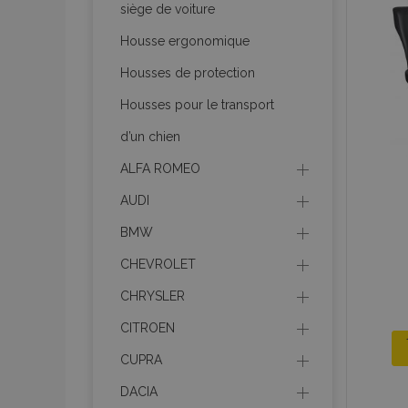
siège de voiture
Housse ergonomique
product_data_sto
Housses de protection
Housses pour le transport
PHPSESSID
d’un chien
ALFA ROMEO
AUDI
BMW
mage-translation-f
CHEVROLET
CHRYSLER
section_data_ids
CITROEN
CUPRA
recently_viewed_p
DACIA