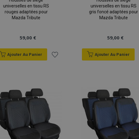
Housses de siège
Housses de siège
universelles en tissu RS
universelles en tissu RS
rouges adaptées pour
gris foncé adaptées pour
Mazda Tribute
Mazda Tribute
59,00 €
59,00 €
Ajouter Au Panier
Ajouter Au Panier
Ajouter
à la
liste
d'achats