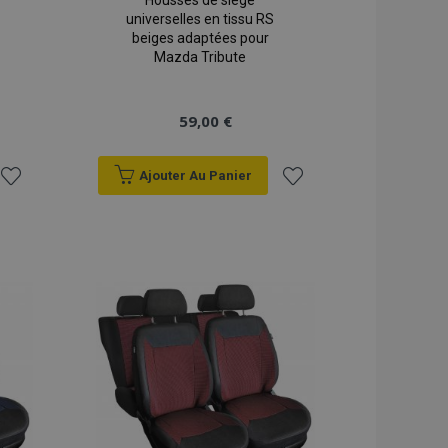
Housses de siège
universelles en tissu RS
beiges adaptées pour
Mazda Tribute
59,00 €
Ajouter Au Panier
Ajouter
Ajouter
à la
à la
liste
liste
d'achats
d'achats