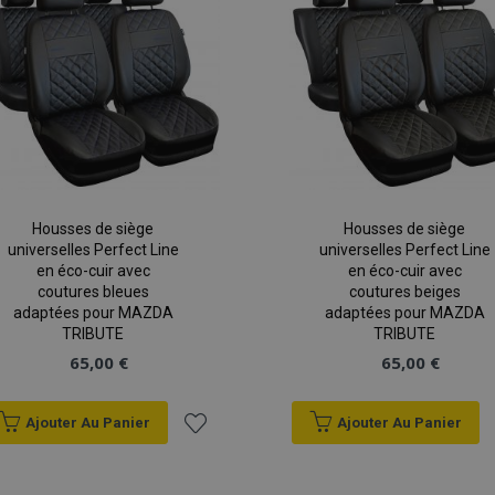
est supprimé par l'applicati
d'achats
l'administrateur nettoie le s
définit la valeur du cookie su
rage
1 jour
Stocke la configuration des
Adobe Inc.
relatives aux produits réce
www.vtvauto.eu
comparés.
59
Cookie généré par des appli
PHP.net
minutes
le langage PHP. Il s'agit d'un 
.vtvauto.eu
Politique de confidentialité de Google
52
général utilisé pour gérer le
secondes
session utilisateur. Il s'agi
nombre généré de manière a
dont il est utilisé peut être s
mais un bon exemple est le 
Housses de siège
Housses de siège
statut de connexion pour un 
universelles Perfect Line
universelles Perfect Line
les pages.
en éco-cuir avec
en éco-cuir avec
ile-version
Session
Suit la version des traductio
coutures bleues
coutures beiges
Adobe Inc.
local. Utilisé lorsque la stra
www.vtvauto.eu
adaptées pour MAZDA
adaptées pour MAZDA
est configurée en tant que d
TRIBUTE
TRIBUTE
(traduction côté vitrine).
65,00 €
65,00 €
1 jour
Stocke les informations spéc
Adobe Inc.
liées aux actions initiées par
www.vtvauto.eu
que l'affichage de la liste de 
informations de paiement, e
Ajouter Au Panier
Ajouter Au Panier
roduct
1 jour
Stocke les identifiants des
Adobe Inc.
Ajouter
consultés pour une navigatio
www.vtvauto.eu