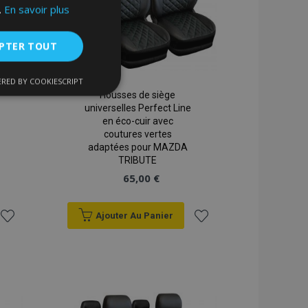
.
En savoir plus
PTER TOUT
RED BY COOKIESCRIPT
nctionnalité
Housses de siège
universelles Perfect Line
en éco-cuir avec
coutures vertes
adaptées pour MAZDA
TRIBUTE
65,00 €
Ajouter Au Panier
nnexion des
s strictement
Ajouter
Ajouter
à la
à la
liste
liste
enche le nettoyage
 Lorsque le cookie