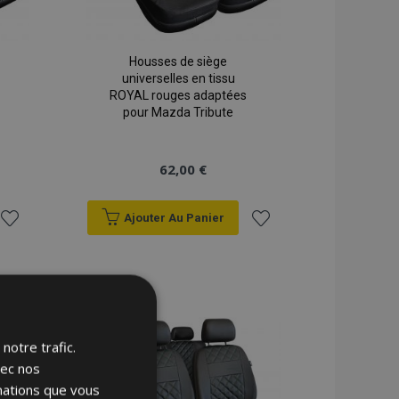
Housses de siège
universelles en tissu
ROYAL rouges adaptées
pour Mazda Tribute
62,00 €
Ajouter Au Panier
Ajouter
Ajouter
à la
à la
liste
liste
notre trafic.
d'achats
d'achats
vec nos
rmations que vous