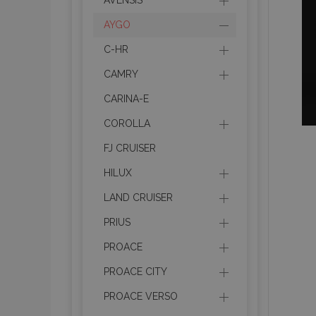
AVENSIS
AYGO
product_data_sto
C-HR
CAMRY
PHPSESSID
CARINA-E
COROLLA
FJ CRUISER
HILUX
mage-translation-f
LAND CRUISER
PRIUS
section_data_ids
PROACE
PROACE CITY
recently_viewed_p
PROACE VERSO