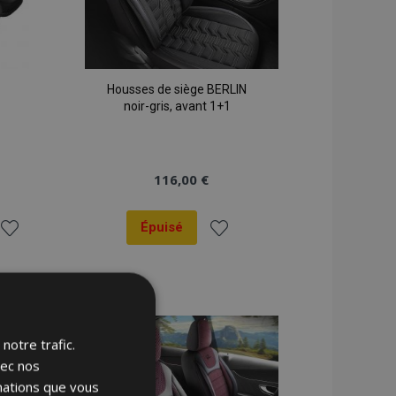
Housses de siège BERLIN
noir-gris, avant 1+1
116,00 €
Épuisé
Ajouter
Ajouter
à la
à la
liste
liste
notre trafic.
d'achats
d'achats
vec nos
rmations que vous