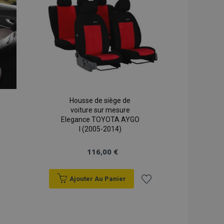
on backend,
ats
d'achats
tockage local et
r true.
 données produit
mment consultés /
cations basées sur
identifiant à usage
s variables de
t normalement d'un
léatoire, la façon
pécifique au site,
Housse de siège de
maintien d'un
voiture sur mesure
utilisateur entre
Elegance TOYOTA AYGO
I (2005-2014)
ns dans le stockage
tégie de traduction
ictionnaire
116,00 €
ifiques au client
 l'acheteur, telles
Ajouter Au Panier
souhaits, les
tc.
er
Ajouter
 produits récemment
n facile.
à la