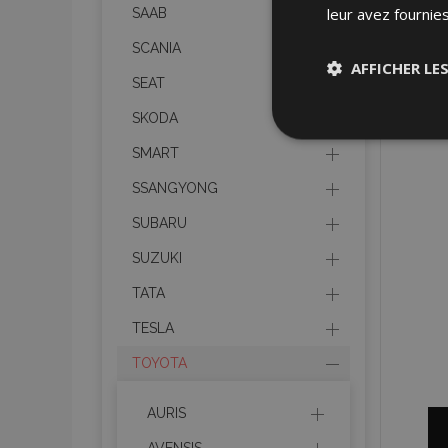
leur avez fournies
SAAB
SCANIA
AFFICHER LE
SEAT
SKODA
Stricteme
nécessair
SMART
SSANGYONG
SUBARU
SUZUKI
TATA
Les cookies strictem
TESLA
utilisateurs et la g
nécessaires.
TOYOTA
Nom
AURIS
mage-cache-sessi