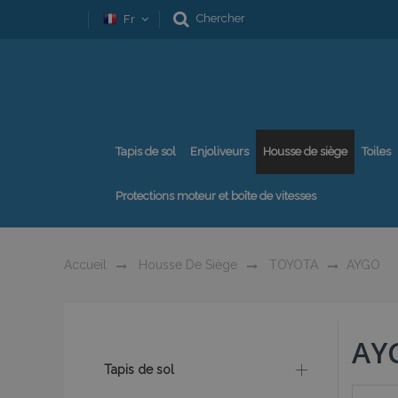
Chercher
Fr
Tapis de sol
Enjoliveurs
Housse de siège
Toiles
Protections moteur et boîte de vitesses
Accueil
Housse De Siège
TOYOTA
AYGO
AY
Tapis de sol