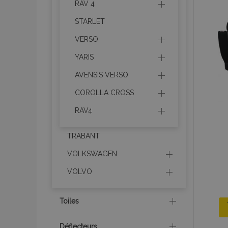
recently_viewed_p
RAV 4
STARLET
recently_compare
VERSO
recently_compare
YARIS
AVENSIS VERSO
mage-cache-stor
COROLLA CROSS
CookieScriptConse
RAV4
TRABANT
VOLKSWAGEN
X-Magento-Vary
VOLVO
Toiles
mage-messages
Déflecteurs