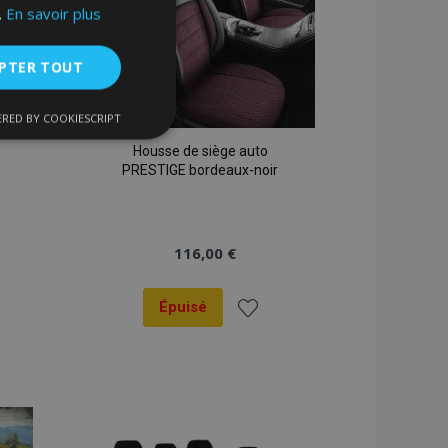
.
En savoir plus
PTER TOUT
RED BY COOKIESCRIPT
nctionnalité
Housse de siège auto
PRESTIGE bordeaux-noir
116,00 €
Épuisé
nnexion des
s strictement
er
Ajouter
à la
liste
enche le nettoyage
 Lorsque le cookie