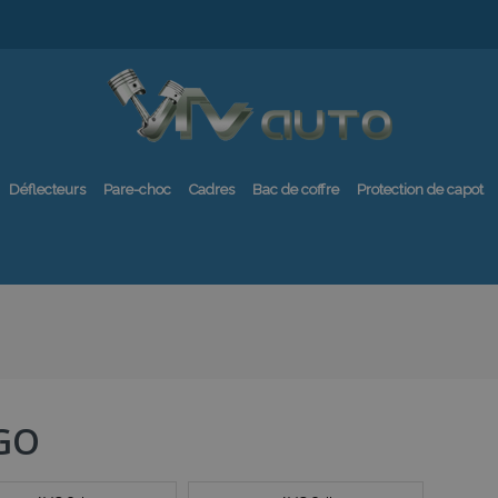
Déflecteurs
Pare-choc
Cadres
Bac de coffre
Protection de capot
GO