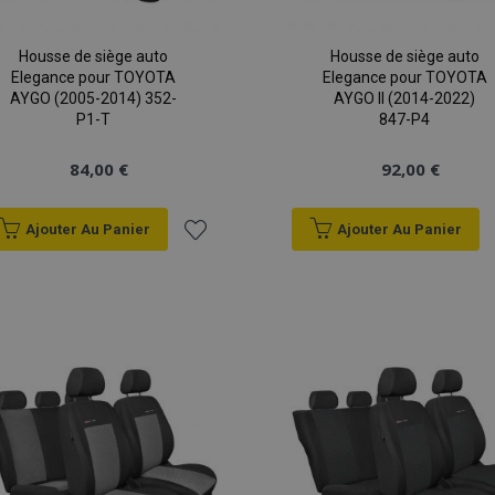
Housse de siège auto
Housse de siège auto
Elegance pour TOYOTA
Elegance pour TOYOTA
AYGO (2005-2014) 352-
AYGO II (2014-2022)
P1-T
847-P4
84,00 €
92,00 €
Ajouter Au Panier
Ajouter Au Panier
Ajouter
à la
liste
d'achats