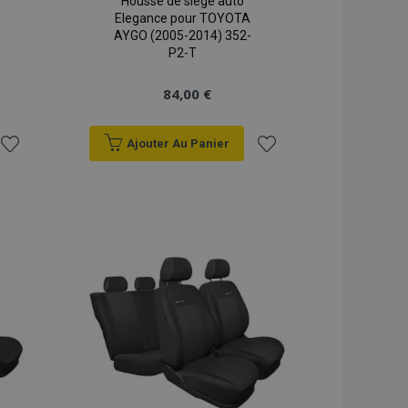
Housse de siège auto
Elegance pour TOYOTA
AYGO (2005-2014) 352-
P2-T
84,00 €
Ajouter Au Panier
Ajouter
Ajouter
à la
à la
liste
liste
d'achats
d'achats