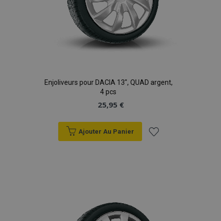
Enjoliveurs pour DACIA 13", QUAD argent,
4 pcs
25,95 €
Ajouter Au Panier
Ajouter
à la
liste
d'achats