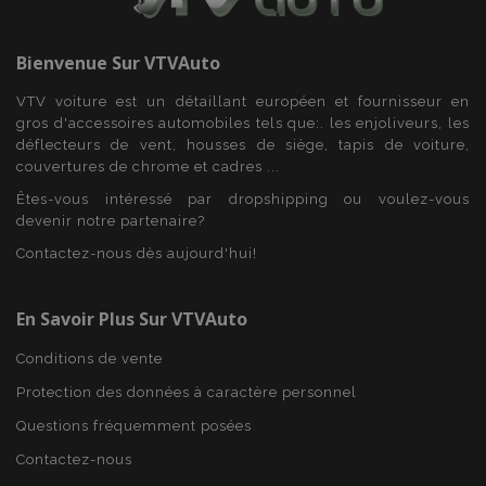
Bienvenue Sur
VTVAuto
VTV voiture est un détaillant européen et fournisseur en
gros d'accessoires automobiles tels que:. les enjoliveurs, les
déflecteurs de vent, housses de siège, tapis de voiture,
couvertures de chrome et cadres ...
Êtes-vous intéressé par dropshipping ou voulez-vous
devenir notre partenaire?
Contactez-nous dès aujourd'hui!
mage-translation-file-version
Ses
Adobe Inc.
www.vtvauto.eu
En Savoir Plus Sur VTVAuto
Conditions de vente
Protection des données à caractère personnel
Questions fréquemment posées
Contactez-nous
section_data_ids
1 
Adobe Inc.