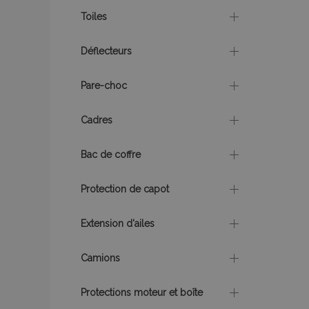
mage-cache-sessi
Toiles
Déflecteurs
product_data_sto
Pare-choc
PHPSESSID
Cadres
Bac de coffre
Protection de capot
mage-translation-f
Extension d'ailes
section_data_ids
Camions
Protections moteur et boîte
recently_viewed_p