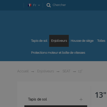
Chercher
Fr
Tapis de sol
Enjoliveurs
Housse de siège
Toiles
Protections moteur et boîte de vitesses
Accueil
Enjoliveurs
SEAT
13"
13"
Tapis de sol