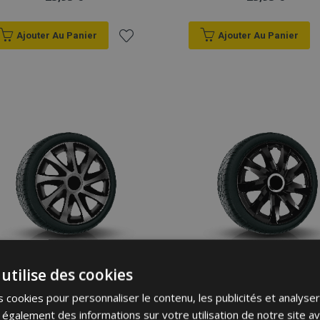
Ajouter Au Panier
Ajouter Au Panier
Ajouter
à la
liste
d'achats
utilise des cookies
Enjoliveurs pour SEAT
Enjoliveurs pour SEAT
13", DRACO CS 4pcs
13", DRIFT NOIRS
 cookies pour personnaliser le contenu, les publicités et analyser 
LAQUÉS 4 pcs
galement des informations sur votre utilisation de notre site a