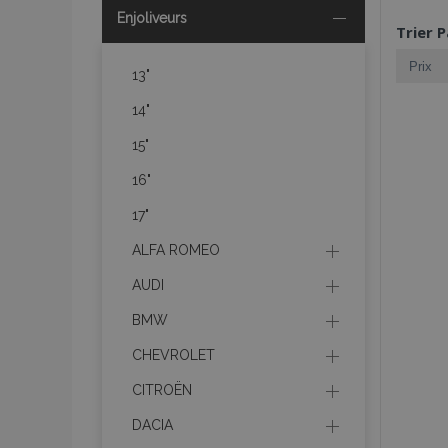
Enjoliveurs
Trier P
13"
14"
15"
16"
17"
ALFA ROMEO
AUDI
BMW
CHEVROLET
CITROËN
DACIA