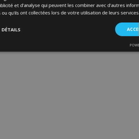
32,95 €
34,95 €
blicité et d'analyse qui peuvent les combiner avec d'autres info
 ou qu'ils ont collectées lors de votre utilisation de leurs services
Ajouter Au Panier
Ajouter Au Panier
S DÉTAILS
ACCE
Ajouter
à la
POWE
nt
Performance
Ciblage
Fo
es
liste
d'achats
Strictement nécessaires
Performance
Ciblage
Fonctionnalité
ent nécessaires habilitent des fonctionnalités de base du site Web telles que la co
estion des comptes. Le site Web ne peut pas être utilisé correctement sans les cookie
Fournisseur
/
Expiration
Description
Domaine