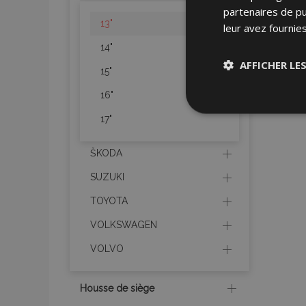
partenaires de pu
13"
leur avez fournies
14"
AFFICHER LE
15"
16"
Stricteme
nécessair
17"
ŠKODA
SUZUKI
TOYOTA
VOLKSWAGEN
Les cookies strictem
VOLVO
utilisateurs et la g
nécessaires.
Nom
Housse de siège