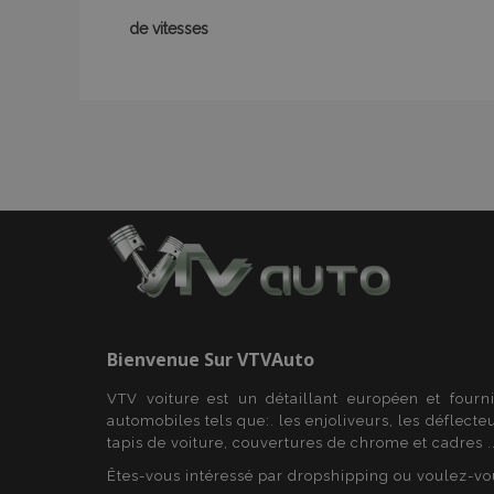
de vitesses
recently_viewed_p
recently_compare
recently_compare
mage-cache-stor
CookieScriptConse
Bienvenue Sur
VTVAuto
X-Magento-Vary
VTV voiture est un détaillant européen et fourn
automobiles tels que:. les enjoliveurs, les déflecte
tapis de voiture, couvertures de chrome et cadres ..
Êtes-vous intéressé par dropshipping ou voulez-vo
mage-messages