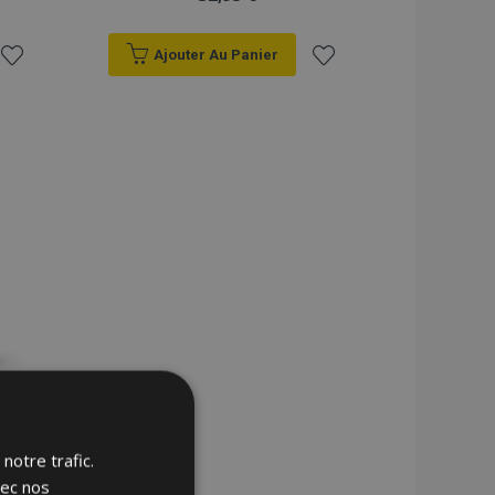
Ajouter Au Panier
Ajouter
Ajouter
à la
à la
liste
liste
d'achats
d'achats
notre trafic.
vec nos