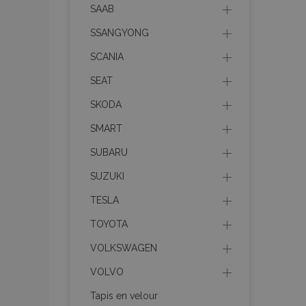
SAAB
Les cookies strictem
utilisateurs et la g
SSANGYONG
nécessaires.
SCANIA
Nom
SEAT
mage-cache-sessi
SKODA
SMART
product_data_sto
SUBARU
SUZUKI
PHPSESSID
TESLA
TOYOTA
VOLKSWAGEN
VOLVO
mage-translation-f
Tapis en velour