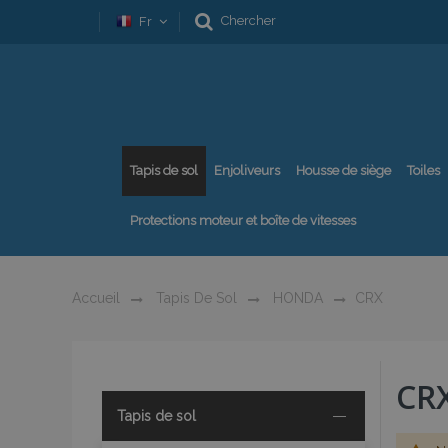
Chercher
Fr
Tapis de sol
Enjoliveurs
Housse de siège
Toiles
Protections moteur et boîte de vitesses
Accueil
Tapis De Sol
HONDA
CRX
CR
Tapis de sol