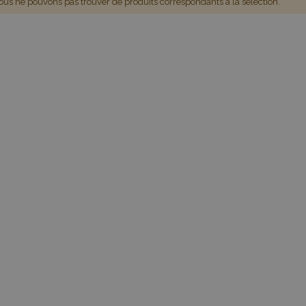
us ne pouvons pas trouver de produits correspondants à la sélection.