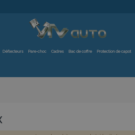
Déflecteurs
Pare-choc
Cadres
Bac de coffre
Protection de capot
X