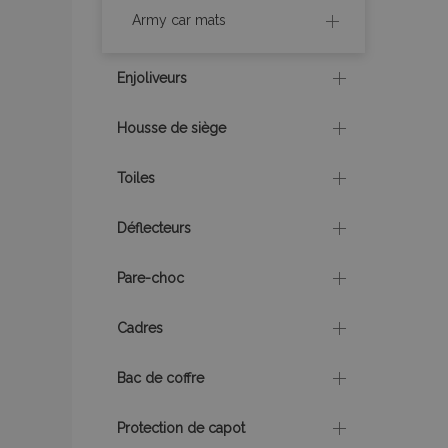
Army car mats
section_data_ids
Enjoliveurs
recently_viewed_p
Housse de siège
recently_viewed_p
Toiles
recently_compare
Déflecteurs
recently_compare
Pare-choc
mage-cache-stor
Cadres
CookieScriptConse
Bac de coffre
Protection de capot