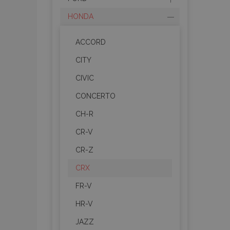
HONDA
ACCORD
CITY
CIVIC
CONCERTO
CH-R
CR-V
CR-Z
CRX
FR-V
HR-V
JAZZ