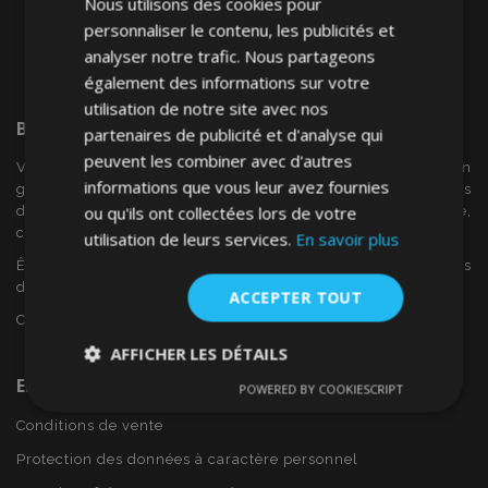
Nous utilisons des cookies pour
personnaliser le contenu, les publicités et
analyser notre trafic. Nous partageons
également des informations sur votre
utilisation de notre site avec nos
Bienvenue Sur
VTVAuto
partenaires de publicité et d'analyse qui
peuvent les combiner avec d'autres
VTV voiture est un détaillant européen et fournisseur en
informations que vous leur avez fournies
gros d'accessoires automobiles tels que:. les enjoliveurs, les
ou qu'ils ont collectées lors de votre
déflecteurs de vent, housses de siège, tapis de voiture,
couvertures de chrome et cadres ...
utilisation de leurs services.
En savoir plus
Êtes-vous intéressé par dropshipping ou voulez-vous
devenir notre partenaire?
ACCEPTER TOUT
Contactez-nous dès aujourd'hui!
AFFICHER LES DÉTAILS
En Savoir Plus Sur VTVAuto
POWERED BY COOKIESCRIPT
Strictement
Performance
Ciblage
nécessaires
Conditions de vente
Protection des données à caractère personnel