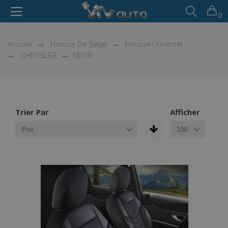
0
Accueil
Housse De Siège
Housse Universel
CHRYSLER
NEON
Trier Par
Afficher