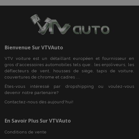
Bienvenue Sur
VTVAuto
Fournisseur
/
VTV voiture est un détaillant européen et fournisseur en
Nom
Expiration
Description
Domaine
Fournisseur
gros d'accessoires automobiles tels que:. les enjoliveurs, les
Nom
Expiration
Description
/
Domaine
déflecteurs de vent, housses de siège, tapis de voiture,
form_key
59
Ce cookie
Adobe Inc.
Fournisseur
/
Nom
Expiration
Description
minutes
est utilisé
.www.vtvauto.eu
_ga
1 an 1
Ce nom de
couvertures de chrome et cadres ...
Google LLC
Domaine
59
pour
mois
cookie est
.vtvauto.eu
secondes
faciliter la
associé à
Êtes-vous intéressé par dropshipping ou voulez-vous
_gcl_au
2 mois 4
Ce cookie est
Google LLC
mise en
Google
semaines
défini par
.vtvauto.eu
devenir notre partenaire?
cache du
Universal
Doubleclick
contenu sur
Analytics - qui
et fournit des
Contactez-nous dès aujourd'hui!
le
est une mise à
informations
navigateur
jour importante
sur la
afin
du service
manière
d'accélérer
d'analyse le
dont
En Savoir Plus Sur VTVAuto
le
plus
l'utilisateur
chargement
couramment
final utilise le
des pages.
utilisé de
site Web et
Conditions de vente
Google. Ce
sur toute
mage-
Session
Ce cookie
Adobe Inc.
cookie est