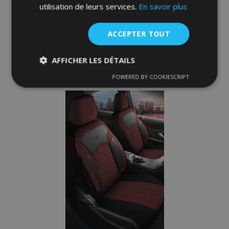
utilisation de leurs services.
En savoir plus
128,00 €
ACCEPTER TOUT
Ajouter Au Panier
Ajouter
AFFICHER LES DÉTAILS
POWERED BY COOKIESCRIPT
à la
Strictement
Performance
Ciblage
nécessaires
liste
d'achats
Fonctionnalité
Strictement nécessaires
Performance
Ciblage
Fonctionnalité