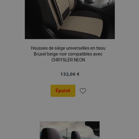
confidentialité de Google
PHPSESSID
PHP.net
min
.vtvauto.eu
sec
Housses de siège universelles en tissu
Brusel beige-noir compatibles avec
CHRYSLER NEON
132,00 €
Épuisé
Ajouter
à la
liste
d'achats