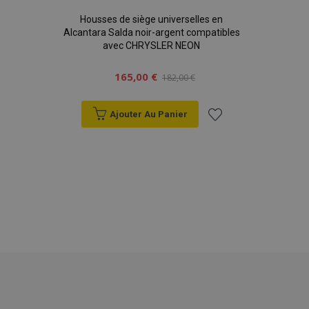
sec
Housses de siège universelles en
Alcantara Salda noir-argent compatibles
avec CHRYSLER NEON
165,00 €
182,00 €
Ajouter Au Panier
Ajouter
à la
mage-messages
1 
Adobe Inc.
www.vtvauto.eu
liste
d'achats