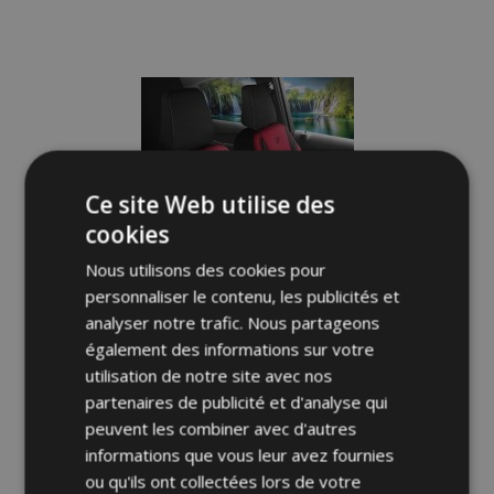
Ajouter
à la
liste
d'achats
Ce site Web utilise des
cookies
Nous utilisons des cookies pour
personnaliser le contenu, les publicités et
analyser notre trafic. Nous partageons
également des informations sur votre
utilisation de notre site avec nos
partenaires de publicité et d'analyse qui
peuvent les combiner avec d'autres
Housses de siège universelles en tissu
Manavgat noir-rouge compatibles avec
informations que vous leur avez fournies
CHRYSLER NEON
ou qu'ils ont collectées lors de votre