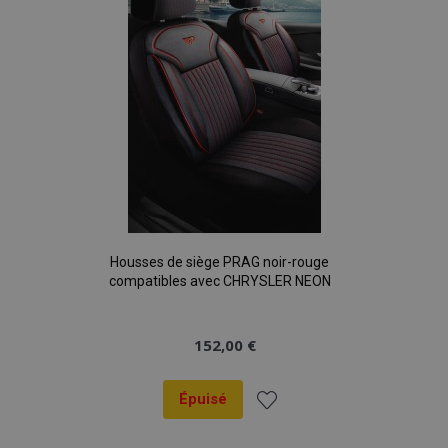
mage-translation-file-version
Ses
Adobe Inc.
www.vtvauto.eu
Housses de siège PRAG noir-rouge
section_data_ids
1 
Adobe Inc.
compatibles avec CHRYSLER NEON
www.vtvauto.eu
152,00 €
Épuisé
Ajouter