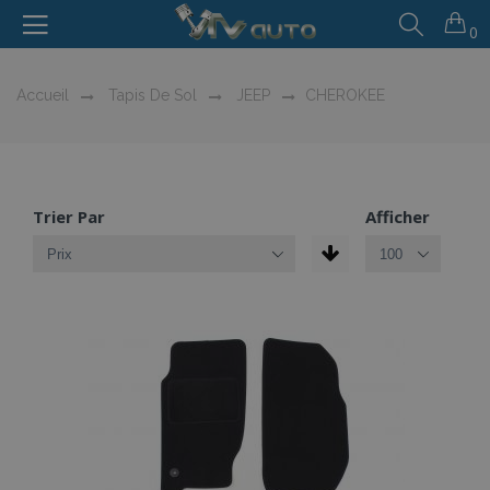
0
Accueil
Tapis De Sol
JEEP
CHEROKEE
Trier Par
Afficher