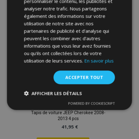
personnaliser le contenu, les publicités et
à la
analyser notre trafic. Nous partageons
également des informations sur votre
liste
utilisation de notre site avec nos
d'achats
partenaires de publicité et d'analyse qui
peuvent les combiner avec d'autres
informations que vous leur avez fournies
ou qu'ils ont collectées lors de votre
utilisation de leurs services.
En savoir plus
ACCEPTER TOUT
AFFICHER LES DÉTAILS
POWERED BY COOKIESCRIPT
Strictement
Performance
Ciblage
nécessaires
Tapis de voiture JEEP Cherokee 2008-
2013 4 pcs
41,95 €
Fonctionnalité