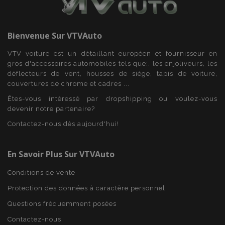
Bienvenue Sur
VTVAuto
VTV voiture est un détaillant européen et fournisseur en
gros d'accessoires automobiles tels que:. les enjoliveurs, les
déflecteurs de vent, housses de siège, tapis de voiture,
couvertures de chrome et cadres ...
Êtes-vous intéressé par dropshipping ou voulez-vous
devenir notre partenaire?
Contactez-nous dès aujourd'hui!
mage-translation-file-version
Ses
Adobe Inc.
www.vtvauto.eu
En Savoir Plus Sur VTVAuto
Conditions de vente
Protection des données à caractère personnel
Questions fréquemment posées
Contactez-nous