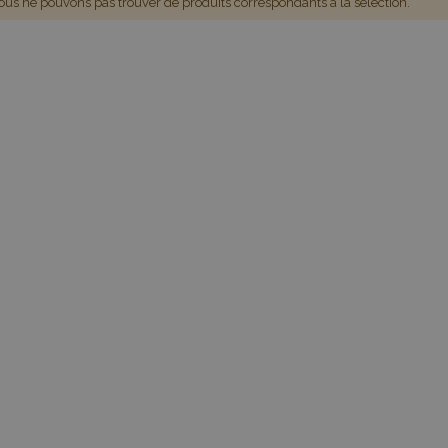
us ne pouvons pas trouver de produits correspondants à la sélection.