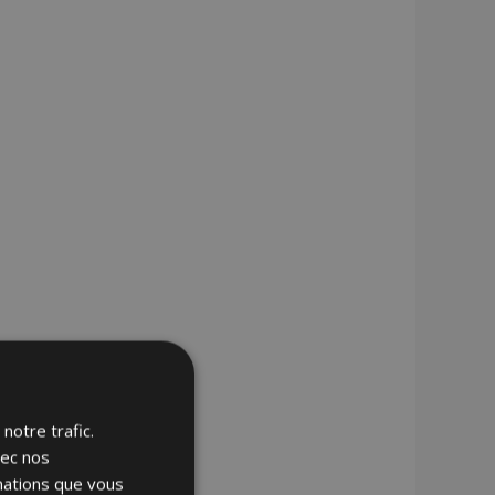
notre trafic.
vec nos
rmations que vous