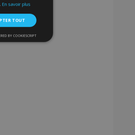
.
En savoir plus
PTER TOUT
RED BY COOKIESCRIPT
nctionnalité
nnexion des
s strictement
enche le nettoyage
 Lorsque le cookie