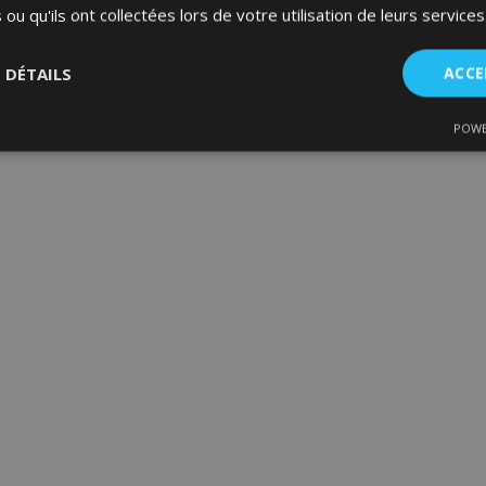
 ou qu'ils ont collectées lors de votre utilisation de leurs services
S DÉTAILS
ACCE
POWE
nt
Performance
Ciblage
Fo
es
Strictement nécessaires
Performance
Ciblage
Fonctionnalité
ent nécessaires habilitent des fonctionnalités de base du site Web telles que la co
estion des comptes. Le site Web ne peut pas être utilisé correctement sans les cookie
Fournisseur
/
Expiration
Description
Domaine
d
1 jour
La valeur de ce cookie décl
Adobe Inc.
du stockage du cache local.
www.vtvauto.eu