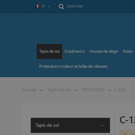
Chercher
Fr
Tapis de sol
Enjoliveurs
Housse de siège
Toiles
Protections moteur et boîte de vitesses
Accueil
Tapis De Sol
MERCEDES
C-126
C-1
Tapis de sol