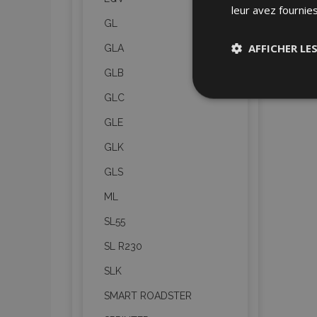
leur avez fournies
GL
AFFICHER LE
GLA
GLB
Stricteme
GLC
nécessair
GLE
GLK
GLS
ML
SL55
Les cookies strictem
utilisateurs et la g
SL R230
nécessaires.
SLK
Nom
SMART ROADSTER
mage-cache-sessi