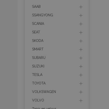
recently_viewed_p
SAAB
recently_compare
SSANGYONG
SCANIA
recently_compare
SEAT
mage-cache-stor
SKODA
SMART
CookieScriptConse
SUBARU
SUZUKI
TESLA
X-Magento-Vary
TOYOTA
VOLKSWAGEN
VOLVO
mage-messages
Tapis en velour