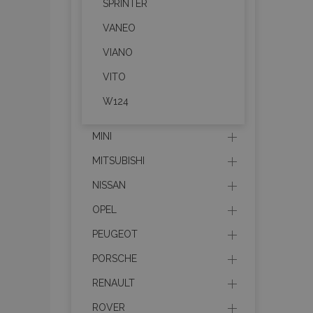
SPRINTER
VANEO
product_data_sto
VIANO
VITO
PHPSESSID
W124
MINI
MITSUBISHI
mage-translation-f
NISSAN
OPEL
section_data_ids
PEUGEOT
PORSCHE
RENAULT
recently_viewed_p
ROVER