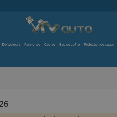
Déflecteurs
Pare-choc
Cadres
Bac de coffre
Protection de capot
26