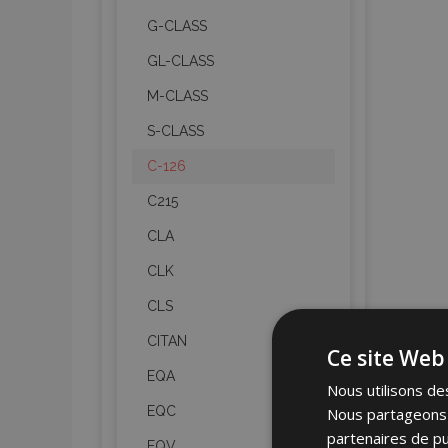
G-CLASS
GL-CLASS
M-CLASS
S-CLASS
C-126
C215
CLA
CLK
CLS
CITAN
Ce site Web 
EQA
Nous utilisons des
EQC
Nous partageons é
partenaires de pu
EQV