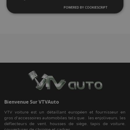
POWERED BY COOKIESCRIPT
liste
Strictement
Performance
Ciblage
nécessaires
d'achats
Fonctionnalité
Strictement nécessaires
Performance
Ciblage
Fonctionnalité
Les cookies strictement nécessaires habilitent des
Bienvenue Sur
VTVAuto
fonctionnalités de base du site Web telles que la
connexion des utilisateurs et la gestion des
comptes. Le site Web ne peut pas être utilisé
VTV voiture est un détaillant européen et fournisseur en
correctement sans les cookies strictement
gros d'accessoires automobiles tels que:. les enjoliveurs, les
nécessaires.
déflecteurs de vent, housses de siège, tapis de voiture,
Fournisseur
/
couvertures de chrome et cadres ...