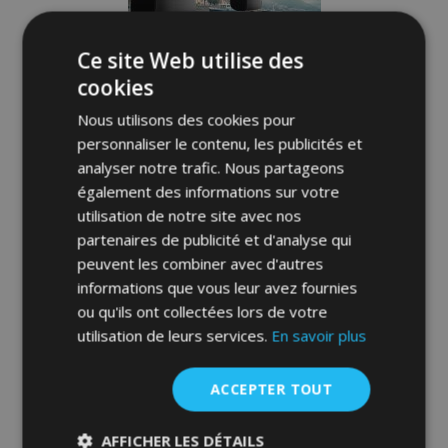
d'achats
Ce site Web utilise des
cookies
Nous utilisons des cookies pour
personnaliser le contenu, les publicités et
analyser notre trafic. Nous partageons
également des informations sur votre
utilisation de notre site avec nos
partenaires de publicité et d'analyse qui
peuvent les combiner avec d'autres
Housses de siège PRAG noir-gris
compatibles avec MAZDA CX-5
informations que vous leur avez fournies
152,00 €
ou qu'ils ont collectées lors de votre
utilisation de leurs services.
En savoir plus
Épuisé
ACCEPTER TOUT
Ajouter
à la
AFFICHER LES DÉTAILS