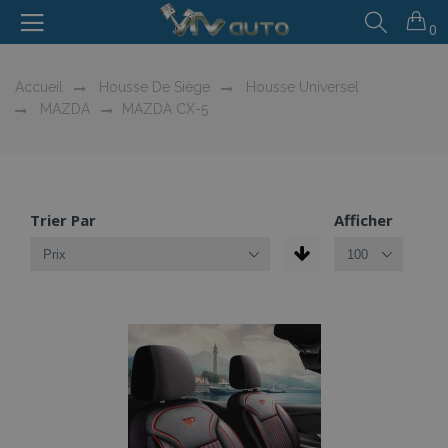
0
Accueil
Housse De Siège
Housse Universel
MAZDA
MAZDA CX-5
Trier Par
Afficher