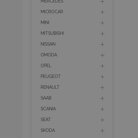
MERCEDES
MICROCAR
MINI
MITSUBISHI
Les cookies strictem
utilisateurs et la g
NISSAN
nécessaires.
OMODA
Nom
OPEL
mage-cache-sessi
PEUGEOT
RENAULT
product_data_sto
SAAB
SCANIA
PHPSESSID
SEAT
SKODA