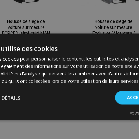
Housse de siège de
Housse de siège de
voiture sur mesure
voiture sur mesure
FORCED (similicuir) MAN
Exclusive (Alcantara /
TGE 2+1+4 Double Cab
similicuir) MAN TGE
(2017-2025)
2+1+4 Double Cab
utilise des cookies
(2017-2025)
 cookies pour personnaliser le contenu, les publicités et analyser 
259,00 €
262,00 €
galement des informations sur votre utilisation de notre site a
blicité et d'analyse qui peuvent les combiner avec d'autres info
Ajouter Au Panier
Ajouter Au Panier
 ou qu'ils ont collectées lors de votre utilisation de leurs services
Ajouter
S DÉTAILS
ACCE
à la
liste
POWE
nt
Performance
Ciblage
Fo
es
d'achats