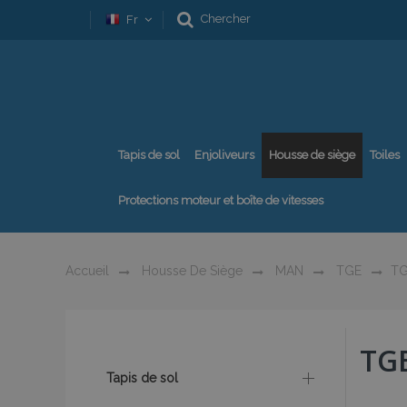
Chercher
Fr
Tapis de sol
Enjoliveurs
Housse de siège
Toiles
Protections moteur et boîte de vitesses
Accueil
Housse De Siège
MAN
TGE
TG
TG
Tapis de sol