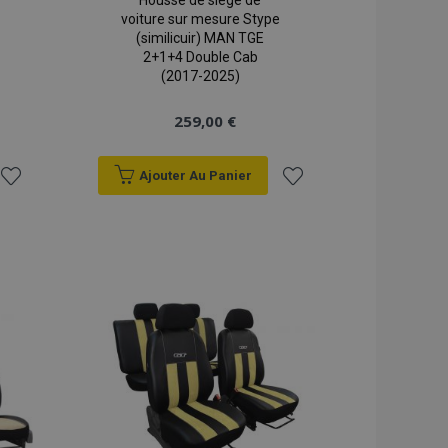
Housse de siège de
voiture sur mesure Stype
(similicuir) MAN TGE
2+1+4 Double Cab
(2017-2025)
259,00 €
Ajouter Au Panier
Ajouter
Ajouter
à la
à la
liste
liste
d'achats
d'achats