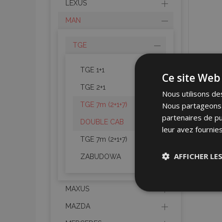
LEXUS
MAN
TGE
TGE 1+1
Ce site Web 
TGE 2+1
Nous utilisons des
Nous partageons é
TGE 7m (2+1+7)
partenaires de pu
DOUBLE CAB
leur avez fournies
TGE 7m (2+1+7)
AFFICHER LE
ZABUDOWA
Stricteme
MAXUS
nécessair
MAZDA