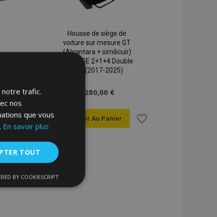
Housse de siège de
voiture sur mesure GT
(Alcantara + similicuir)
MAN TGE 2+1+4 Double
Cab (2017-2025)
notre trafic.
280,00 €
vec nos
rmations que vous
Ajouter Au Panier
.
En savoir plus
Ajouter
Ajouter
PTER TOUT
à la
à la
liste
liste
RED BY COOKIESCRIPT
nctionnalité
d'achats
d'achats