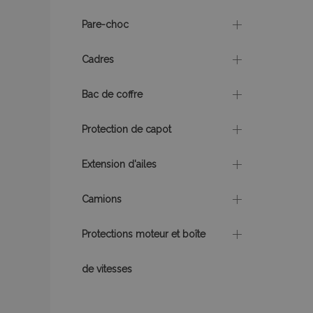
CookieScriptConse
Pare-choc
Cadres
X-Magento-Vary
Bac de coffre
Protection de capot
mage-messages
Extension d'ailes
Camions
Protections moteur et boîte
Nom
Nom
Four
Nom
de vitesses
Dom
_ga
form_key
_gcl_au
Goo
.vtv