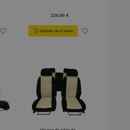
220,00 €
Ajouter Au Panier
Ajouter
Ajouter
à la
à la
liste
liste
d'achats
d'achats