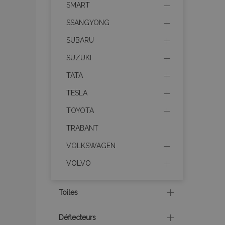
SMART
SSANGYONG
mage-translation-f
SUBARU
SUZUKI
section_data_ids
TATA
TESLA
recently_viewed_p
TOYOTA
recently_viewed_p
TRABANT
VOLKSWAGEN
recently_compare
VOLVO
recently_compare
Toiles
mage-cache-stor
Déflecteurs