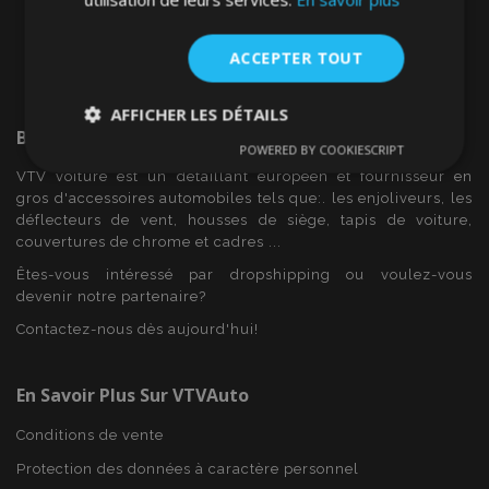
ACCEPTER TOUT
AFFICHER LES DÉTAILS
Bienvenue Sur
VTVAuto
POWERED BY COOKIESCRIPT
Strictement
Performance
Ciblage
nécessaires
VTV voiture est un détaillant européen et fournisseur en
gros d'accessoires automobiles tels que:. les enjoliveurs, les
déflecteurs de vent, housses de siège, tapis de voiture,
couvertures de chrome et cadres ...
Fonctionnalité
Êtes-vous intéressé par dropshipping ou voulez-vous
devenir notre partenaire?
Contactez-nous dès aujourd'hui!
En Savoir Plus Sur VTVAuto
Strictement nécessaires
Performance
Conditions de vente
Ciblage
Fonctionnalité
Protection des données à caractère personnel
Les cookies strictement nécessaires habilitent des