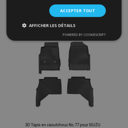
Ajouter Au Panier
ACCEPTER TOUT
Ajouter
AFFICHER LES DÉTAILS
à la
POWERED BY COOKIESCRIPT
Strictement
Performance
Ciblage
liste
nécessaires
d'achats
Fonctionnalité
Strictement nécessaires
Performance
Ciblage
Fonctionnalité
Les cookies strictement nécessaires habilitent des
3D Tapis en caoutchouc No.77 pour ISUZU
fonctionnalités de base du site Web telles que la