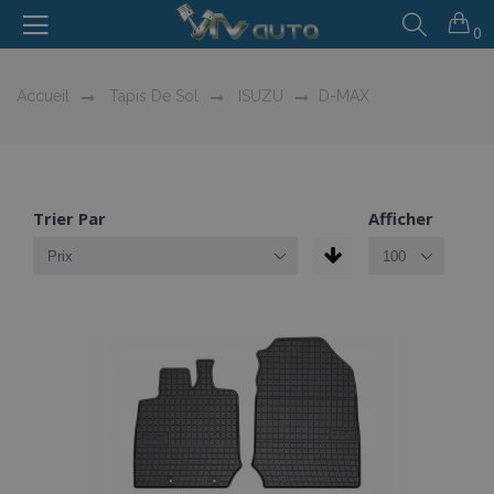
0
Accueil
Tapis De Sol
ISUZU
D-MAX
Trier Par
Afficher