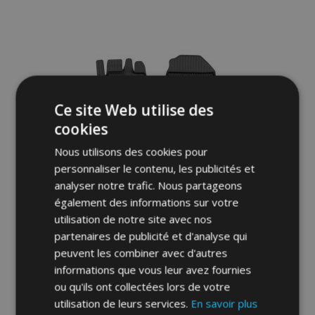
à la
liste
d'achats
Ce site Web utilise des
cookies
Nous utilisons des cookies pour
personnaliser le contenu, les publicités et
analyser notre trafic. Nous partageons
également des informations sur votre
utilisation de notre site avec nos
partenaires de publicité et d'analyse qui
3D Tapis en caoutchouc No.77 pour ISUZU
peuvent les combiner avec d'autres
D-MAX III (version 4 portes, cabine
informations que vous leur avez fournies
allongée) 2019-up (3 pcs)
ou qu'ils ont collectées lors de votre
52,95 €
utilisation de leurs services.
En savoir plus