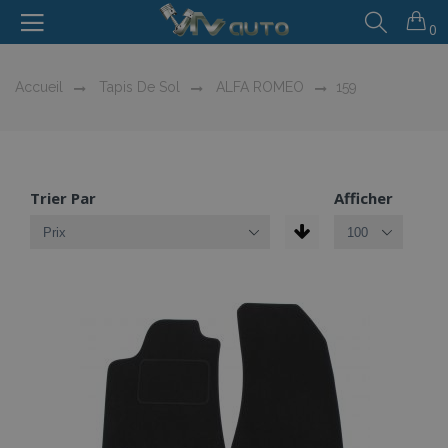
0
Accueil
Tapis De Sol
ALFA ROMEO
159
Trier Par
Afficher