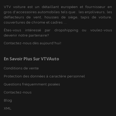
VTV voiture est un détaillant européen et fournisseur en
gros d'accessoires automobiles tels que:. les enjoliveurs, les
déflecteurs de vent, housses de siège, tapis de voiture,
couvertures de chrome et cadres ...
product_data_storage
1 
Adobe Inc.
Êtes-vous intéressé par dropshipping ou voulez-vous
www.vtvauto.eu
devenir notre partenaire?
Politique de
confidentialité de Google
Contactez-nous dès aujourd'hui!
En Savoir Plus Sur VTVAuto
PHPSESSID
PHP.net
Conditions de vente
min
.vtvauto.eu
Protection des données à caractère personnel
sec
Questions fréquemment posées
Contactez-nous
Blog
XML