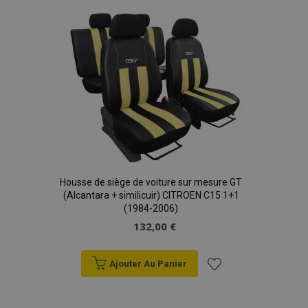
recently_compared_product_previous
1 
Adobe Inc.
www.vtvauto.eu
liste
d'achats
mage-cache-storage
1 
Adobe Inc.
www.vtvauto.eu
Housse de siège de voiture sur mesure GT
CookieScriptConsent
1 
CookieScript
(Alcantara + similicuir) CITROEN C15 1+1
www.vtvauto.eu
(1984-2006)
132,00 €
Ajouter Au Panier
Ajouter