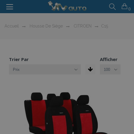
0
Accueil
Housse De Siège
CITROEN
C15
Trier Par
Afficher