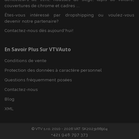
couvertures de chrome et cadres ...
Êtes-vous intéressé par dropshipping ou voulez-vous
devenir notre partenaire?
Contactez-nous dès aujourd'hui!
En Savoir Plus Sur VTVAuto
Conditions de vente
Protection des données à caractère personnel
Questions fréquemment posées
Contactez-nous
Fournisseur
/
Nom
Expiration
Description
Domaine
Fournisseur
Blog
Nom
Expiration
Description
/
Domaine
form_key
59
Ce cookie
Adobe Inc.
Fournisseur
/
XML
Nom
Expiration
Description
minutes
est utilisé
.www.vtvauto.eu
_ga
1 an 1
Ce nom de
Google LLC
Domaine
59
pour
mois
cookie est
.vtvauto.eu
secondes
faciliter la
associé à
_gcl_au
2 mois 4
Ce cookie est
Google LLC
mise en
Google
semaines
défini par
.vtvauto.eu
cache du
Universal
© VTV s.r.o. 2010 - 2026 VAT: SK2023166904
Doubleclick
contenu sur
Analytics - qui
et fournit des
+421 948 797 373
le
est une mise à
informations