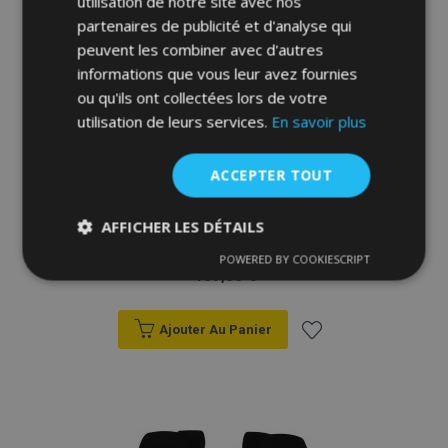
utilisation de notre site avec nos
d'achats
partenaires de publicité et d'analyse qui
peuvent les combiner avec d'autres
informations que vous leur avez fournies
ou qu'ils ont collectées lors de votre
utilisation de leurs services.
En savoir plus
ACCEPTER TOUT
Housse de siège de voiture sur mesure
AFFICHER LES DÉTAILS
FORCED (similicuir) Citroen C15 1+1
(1984-2006)
POWERED BY COOKIESCRIPT
Strictement
Performance
Ciblage
107,00 €
nécessaires
Ajouter Au Panier
Fonctionnalité
Ajouter
à la
liste