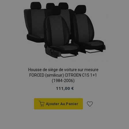
liste
d'achats
product_data_storage
1 
Adobe Inc.
www.vtvauto.eu
Politique de
confidentialité de Google
PHPSESSID
PHP.net
min
.vtvauto.eu
Housse de siège de voiture sur mesure
FORCED (similicuir) CITROEN C15 1+1
sec
(1984-2006)
111,00 €
Ajouter Au Panier
Ajouter
à la