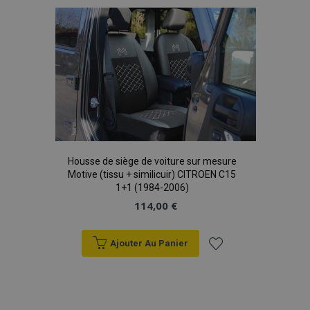
liste
d'achats
mage-translation-file-version
Ses
Adobe Inc.
www.vtvauto.eu
Housse de siège de voiture sur mesure
Motive (tissu + similicuir) CITROEN C15
1+1 (1984-2006)
114,00 €
Ajouter Au Panier
section_data_ids
1 
Adobe Inc.
Ajouter
www.vtvauto.eu
à la