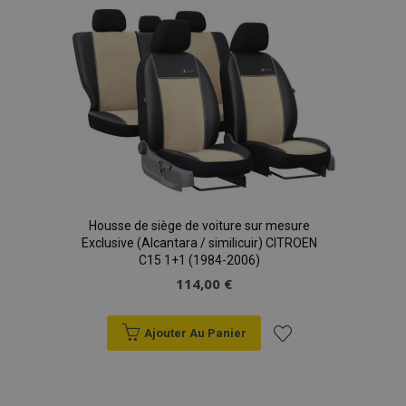
liste
d'achats
recently_viewed_product
1 
Adobe Inc.
www.vtvauto.eu
recently_viewed_product_previous
1 
Adobe Inc.
www.vtvauto.eu
Housse de siège de voiture sur mesure
Exclusive (Alcantara / similicuir) CITROEN
C15 1+1 (1984-2006)
114,00 €
recently_compared_product
1 
Adobe Inc.
www.vtvauto.eu
Ajouter Au Panier
Ajouter
à la